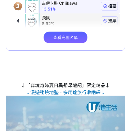
↓「森境奇緣夏日異想尋龍記」限定精品↓
↓漫遊秘境地墊、多用途旅行收納袋↓