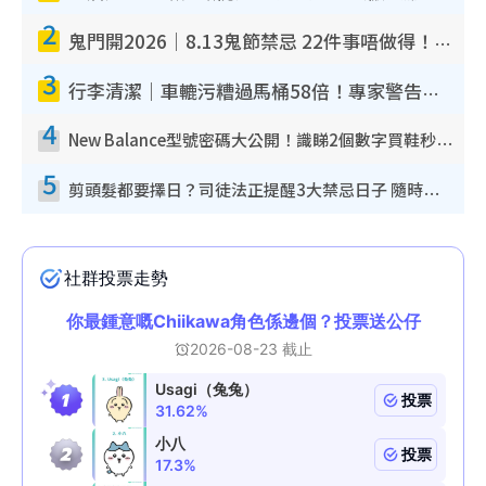
2
鬼門開2026｜8.13鬼節禁忌 22件事唔做得！燒肉、刺身要少食？半夜勿吹口哨/打呢個電話
3
行李清潔｜車轆污糟過馬桶58倍！專家警告忌用酒精抹 教1招免污手除菌
4
New Balance型號密碼大公開！識睇2個數字買鞋秒知功能免中伏 附5大熱門鞋款
5
剪頭髮都要擇日？司徒法正提醒3大禁忌日子 隨時剪走財運！呢日剪髮恐「剪壽命」？