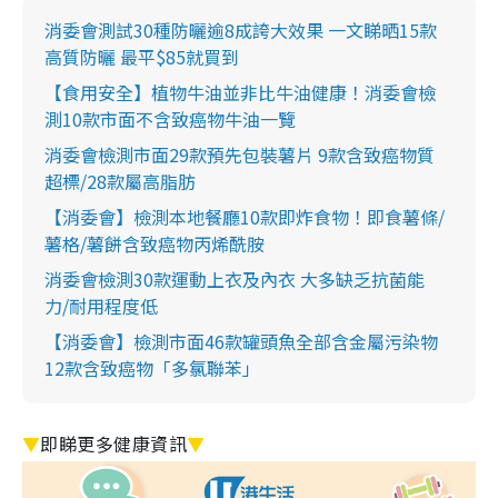
消委會測試30種防曬逾8成誇大效果 一文睇晒15款
高質防曬 最平$85就買到
【食用安全】植物牛油並非比牛油健康！消委會檢
測10款市面不含致癌物牛油一覽
消委會檢測市面29款預先包裝薯片 9款含致癌物質
超標/28款屬高脂肪
【消委會】檢測本地餐廳10款即炸食物！即食薯條/
薯格/薯餅含致癌物丙烯酰胺
消委會檢測30款運動上衣及內衣 大多缺乏抗菌能
力/耐用程度低
【消委會】檢測市面46款罐頭魚全部含金屬污染物
12款含致癌物「多氯聯苯」
▼
即睇更多健康資訊
▼