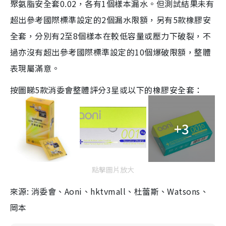
聚氨脂安全套0.02，各有1個樣本漏水。但測試結果未有
超出參考國際標準設定的2個漏水限額，另有5款橡膠安
全套，分別有2至8個樣本在較低容量或壓力下破裂，不
過亦沒有超出參考國際標準設定的10個爆破限額，整體
表現屬滿意。
按圖睇
5款
消委會整體評分3星或以下的
橡膠
安全套：
+3
點擊圖片放大
來源: 消委會、Aoni、hktvmall、杜蕾斯、Watsons、
岡本