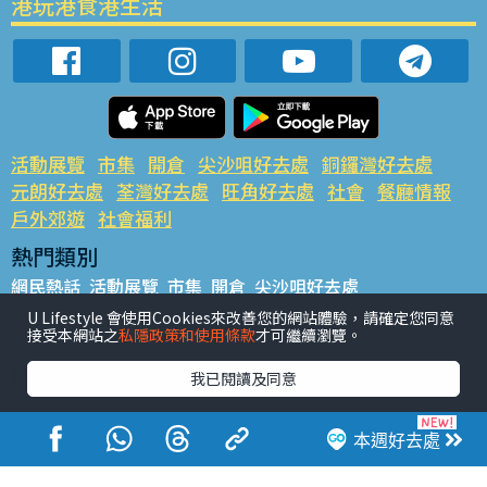
港玩港食港生活
活動展覽
市集
開倉
尖沙咀好去處
銅鑼灣好去處
元朗好去處
荃灣好去處
旺角好去處
社會
餐廳情報
戶外郊遊
社會福利
熱門類別
網民熱話
活動展覽
市集
開倉
尖沙咀好去處
銅鑼灣好去處
元朗好去處
荃灣好去處
旺角好去處
社會
U Lifestyle 會使用Cookies來改善您的網站體驗，請確定您同意
接受本網站之
私隱政策和使用條款
才可繼續瀏覽。
餐廳情報
戶外郊遊
熱門標籤
我已閱讀及同意
#UGO搵好去處
#人氣活動推介
#美食社群熱話
#親子玩樂好去處
#ULifestyle應用程式
#限時搶
本週好去處
#UJetso禮物放送
#ULifestyle商戶中心
#著數
#網絡熱話