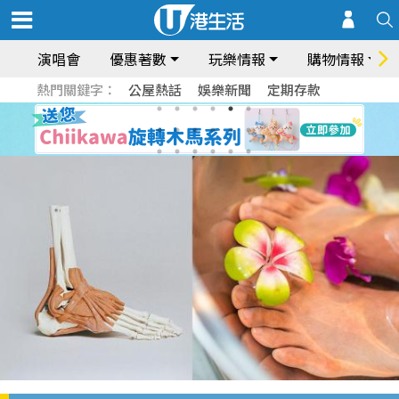
演唱會
優惠著數
玩樂情報
購物情報
熱門關鍵字：
公屋熱話
娛樂新聞
定期存款