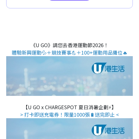
《U GO》請您去香港運動節2026！
體驗新興運動💦＋競技賽事💪＋100+運動用品攤位🔥
【U GO x CHARGESPOT 夏日消暑企劃⚡】
> 打卡即送充電券！限量1000張🔋送完即止 <