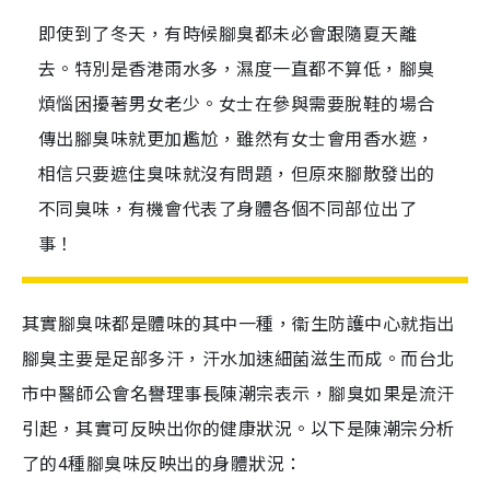
即使到了冬天，有時候腳臭都未必會跟隨夏天離
去。特別是香港雨水多，濕度一直都不算低，腳臭
煩惱困擾著男女老少。女士在參與需要脫鞋的場合
傳出腳臭味就更加尷尬，雖然有女士會用香水遮，
相信只要遮住臭味就沒有問題，但原來腳散發出的
不同臭味，有機會代表了身體各個不同部位出了
事！
其實腳臭味都是體味的其中一種，衞生防護中心就指出
腳臭主要是足部多汗，汗水加速細菌滋生而成。而台北
市中醫師公會名譽理事長陳潮宗表示，腳臭如果是流汗
引起，其實可反映出你的健康狀況。以下是陳潮宗分析
了的4種腳臭味反映出的身體狀況：