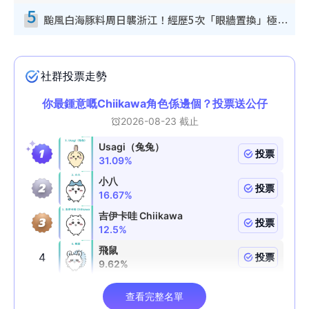
5
颱風白海豚料周日襲浙江！經歷5次「眼牆置換」極罕見 成登陸內地最長途颱風