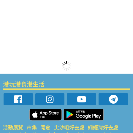
港玩港食港生活
活動展覽
市集
開倉
尖沙咀好去處
銅鑼灣好去處