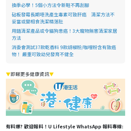
換季必學！5個小方法令新鞋不再刮腳
砧板發霉長期唔洗產生毒素可致肝癌 清潔方法不
妥當或變相食洗潔精落肚
用錯清潔產品或令貓狗患癌！3大寵物無害清潔家居
方法
消委會測試37款乾香料 9款胡椒粉/咖哩粉含有致癌
物！ 嚴重可致幼兒發育不健全
▼
即睇更多健康資訊
▼
有料爆? 歡迎報料！U Lifestyle WhatsApp 報料專線: