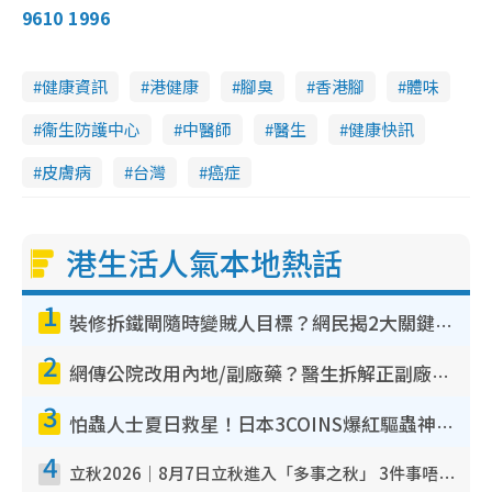
9610 1996
健康資訊
港健康
腳臭
香港腳
體味
衞生防護中心
中醫師
醫生
健康快訊
皮膚病
台灣
癌症
港生活人氣本地熱話
1
裝修拆鐵閘隨時變賊人目標？網民揭2大關鍵用途：裝新式等於白裝？附新舊鐵閘分別
2
網傳公院改用內地/副廠藥？醫生拆解正副廠分別 揭4類人換藥隨時出事
3
怕蟲人士夏日救星！日本3COINS爆紅驅蟲神器$45起 1招「全程免觸碰」輕鬆搞定小強
4
立秋2026｜8月7日立秋進入「多事之秋」 3件事唔做得！專家教6招開運 清枱頭／銀包納氣接好運