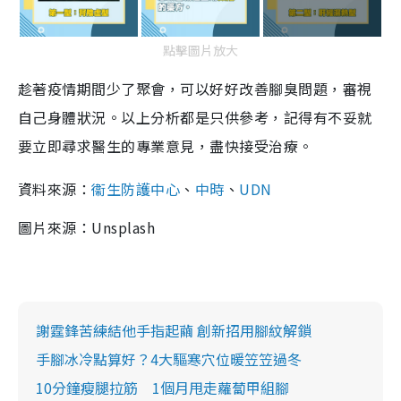
點擊圖片放大
趁著疫情期間少了聚會，可以好好改善腳臭問題，審視
自己身體狀況。以上分析都是只供參考，記得有不妥就
要立即尋求醫生的專業意見，盡快接受治療。
資料來源：
衞生防護中心
、
中時
、
UDN
圖片來源：Unsplash
謝霆鋒苦練結他手指起繭 創新招用腳紋解鎖
手腳冰冷點算好？4大驅寒穴位暖笠笠過冬
10分鐘瘦腿拉筋 1個月甩走蘿蔔甲組腳