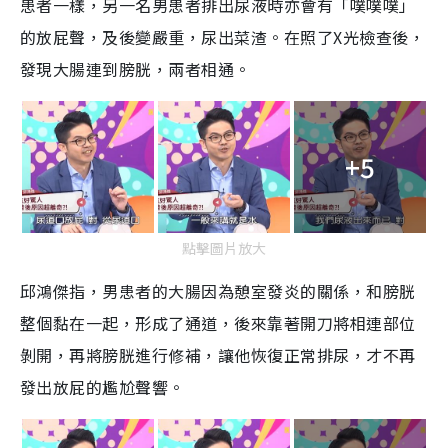
患者一樣，另一名男患者排出尿液時亦會有「噗噗噗」
的放屁聲，及後變嚴重，尿出菜渣。在照了X光檢查後，
發現大腸連到膀胱，兩者相通。
+5
點擊圖片放大
邱鴻傑指，男患者的大腸因為憩室發炎的關係，和膀胱
整個黏在一起，形成了通道，後來靠著開刀將相連部位
剝開，再將膀胱進行修補，讓他恢復正常排尿，才不再
發出放屁的尷尬聲響。