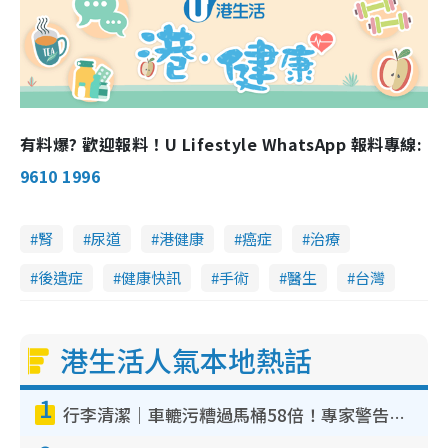
有料爆? 歡迎報料！U Lifestyle WhatsApp 報料專線:
9610 1996
腎
尿道
港健康
癌症
治療
後遺症
健康快訊
手術
醫生
台灣
港生活人氣本地熱話
1
行李清潔｜車轆污糟過馬桶58倍！專家警告忌用酒精抹 教1招免污手除菌