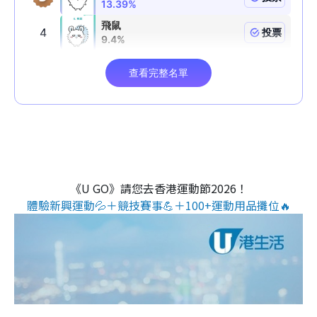
《U GO》請您去香港運動節2026！
體驗新興運動💦＋競技賽事💪＋100+運動用品攤位🔥