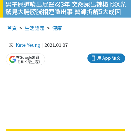
男子尿道噴出屁聲忍3年 突然尿出辣椒 照X光
驚見大腸膀胱相連險出事 醫師拆解5大成因
首頁
生活話題
健康
文:
Kate Yeung
2021.01.07
在Google追蹤
用 App 睇文
《UHK 港生活》