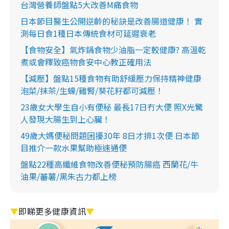
台灣營養師盤點5大改善M痛食物
日本節目醫生公開逆齡的秘訣是改善腸道健康！ 實
測每日食1種日本傳統食材可延遲衰老
【食物安全】氣炸鍋食物少油脂一定較健康? 高溫乾
煮或會釋致癌物食安中心教正確用法
【減壓】盤點15種食物有助舒緩壓力保持精神健康
泡菜/抹茶/生蠔/雞腎/葵花籽都可減壓！
23歲女大學生自小有便秘 最長17日冇大便 照X光驚
人發現大腸生到上心臟！
49歲大媽便秘問題困擾30年 8日才排1次便 日本節
目推介一款水果幫助極速通便
盤點22種高纖維食物改善便秘預防腸癌 西蘭花/牛
油果/蕃薯/黑朱古力都上榜
▼
即睇更多健康資訊
▼