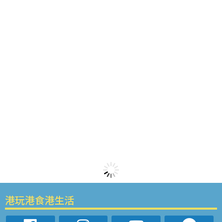
港玩港食港生活