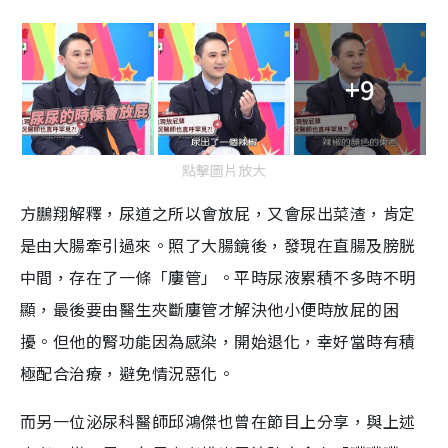
+9
點擊圖片放大
方鵬翔解釋，尿道之所以會放屁，又會尿出菜渣，肯定
是由大腸牽引過來。照了大腸鏡後，發現在直腸及膀胱
中間，存在了一條「廔管」。平時尿液累積不多時不明
顯，最後要由醫生夾斷廔管才解決他小便時放屁的困
擾。但他的腎功能因為感染，開始退化，幸好當時有積
極配合治療，避免情況惡化。
而另一位泌尿科醫師邱鴻傑也曾在節目上分享，與上述