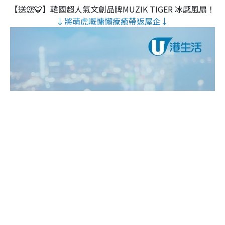
【送您🐯】韓國超人氣文創品牌MUZIK TIGER 冰感風扇！
↓將萌虎嘅慵懶療癒帶返屋企↓