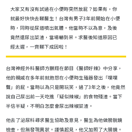
大家又有沒有試過在小便時突然放屁？如果有，你
就最好快快去睇醫生！台灣有男子3年前開始在小便
時，同時從尿道噴出氣體。他當時不以為意，及後
竟然還尿出菜渣，當場嚇到呆。求醫後知道原因已
經太遲，一齊睇下成因啦！
台灣神經外科醫師方鵬翔在節目《醫師好辣》中分享，
他的親戚在多年前就抱怨在小便時生殖器發出「噗噗
聲」的屁。當時以為只是開玩笑，過了3年之後，他竟然
說自己尿出前一天吃進「疑似辣椒」的食物殘渣。當下
半信半疑，不明白怎麼會尿出辣椒菜渣。
他去了泌尿科尋求醫生協助及意見，醫生為他做膀胱鏡
檢查，但無發現異狀。謹慎起見，他又加照了大腸鏡。