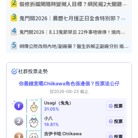
2
裝修拆鐵閘隨時變賊人目標？網民揭2大關鍵用途：裝新式等於白裝？附新舊鐵閘分別
3
鬼門開2026｜農曆七月撞正日全食特別邪？專家警告切忌做一事！揭4大禁忌+2招保平安
4
鬼門開2026｜8.13鬼節禁忌 22件事唔做得！燒肉、刺身要少食？半夜勿吹口哨/打呢個電話
5
網傳公院改用內地/副廠藥？醫生拆解正副廠分別 揭4類人換藥隨時出事