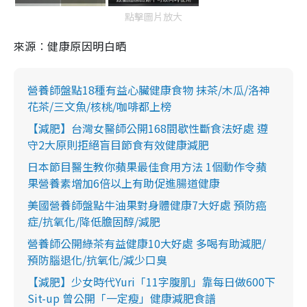
點擊圖片放大
來源︰健康原因明白晒
營養師盤點18種有益心臟健康食物 抹茶/木瓜/洛神
花茶/三文魚/核桃/咖啡都上榜
【減肥】台灣女醫師公開168間歇性斷食法好處 遵
守2大原則拒絕盲目節食有效健康減肥
日本節目醫生教你蘋果最佳食用方法 1個動作令蘋
果營養素增加6倍以上有助促進腸道健康
美國營養師盤點牛油果對身體健康7大好處 預防癌
症/抗氧化/降低膽固醇/減肥
營養師公開綠茶有益健康10大好處 多喝有助減肥/
預防腦退化/抗氧化/減少口臭
【減肥】少女時代Yuri「11字腹肌」靠每日做600下
Sit-up 曾公開「一定瘦」健康減肥食譜