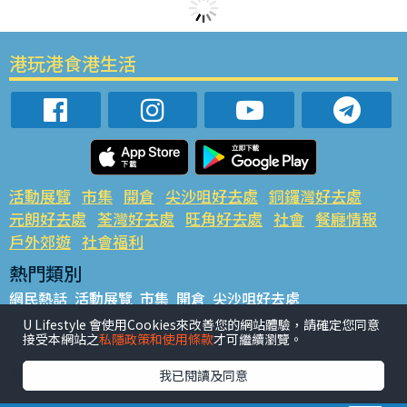
港玩港食港生活
活動展覽
市集
開倉
尖沙咀好去處
銅鑼灣好去處
元朗好去處
荃灣好去處
旺角好去處
社會
餐廳情報
戶外郊遊
社會福利
熱門類別
網民熱話
活動展覽
市集
開倉
尖沙咀好去處
銅鑼灣好去處
元朗好去處
荃灣好去處
旺角好去處
社會
U Lifestyle 會使用Cookies來改善您的網站體驗，請確定您同意
接受本網站之
私隱政策和使用條款
才可繼續瀏覽。
餐廳情報
戶外郊遊
熱門標籤
我已閱讀及同意
#UGO搵好去處
#人氣活動推介
#美食社群熱話