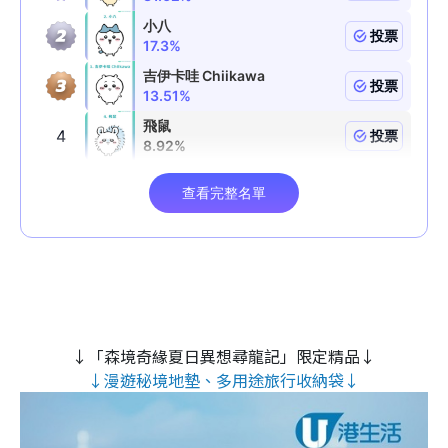
↓「森境奇緣夏日異想尋龍記」限定精品↓
↓漫遊秘境地墊、多用途旅行收納袋↓