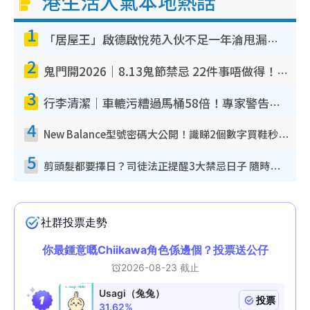
港生活人氣本地熱話
1
「居屋王」啟德啟悅苑入伙不足一年淪甩漏之王！插頭噴火花致大停電 多戶業主全屋家電報銷
2
鬼門開2026｜8.13鬼節禁忌 22件事唔做得！燒肉、刺身要少食？半夜勿吹口哨/打呢個電話
3
行李清潔｜車轆污糟過馬桶58倍！專家警告忌用酒精抹 教1招免污手除菌
4
New Balance型號密碼大公開！識睇2個數字買鞋秒知功能免中伏 附5大熱門鞋款
5
剪頭髮都要擇日？司徒法正提醒3大禁忌日子 隨時剪走財運！呢日剪髮恐「剪壽命」？