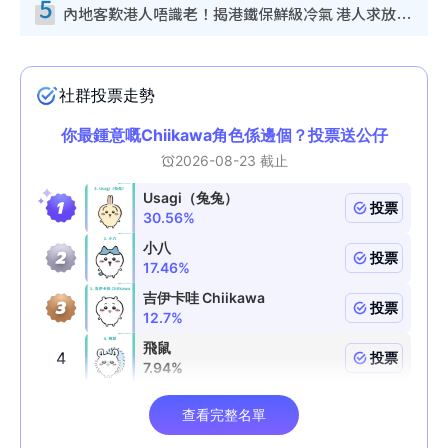
5
內地客歎港人唔識老！揭港鐵保鮮級冷氣 港人求放過：咪投訴