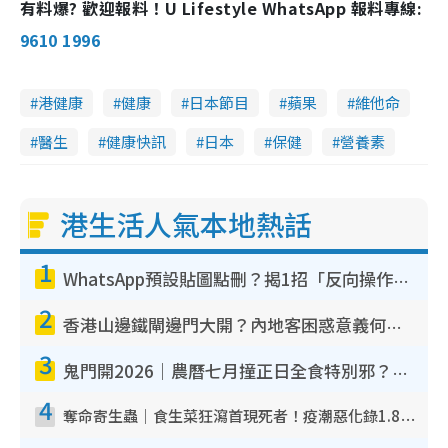
有料爆? 歡迎報料！U Lifestyle WhatsApp 報料專線:
9610 1996
港健康
健康
日本節目
蘋果
維他命
醫生
健康快訊
日本
保健
營養素
港生活人氣本地熱話
1
WhatsApp預設貼圖點刪？揭1招「反向操作」還原簡潔介面 附3步實測教學
2
香港山邊鐵閘邊門大開？內地客困惑意義何在！網民神回覆：呢種叫法理性防禦
3
鬼門開2026｜農曆七月撞正日全食特別邪？專家警告切忌做一事！揭4大禁忌+2招保平安
4
奪命寄生蟲｜食生菜狂瀉首現死者！疫潮惡化錄1.8萬宗病例 揭洗菜3大謬誤