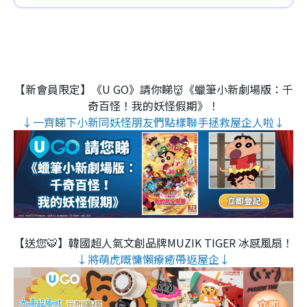
【新會員限定】《U GO》請你睇👹《蠟筆小新劇場版：千
奇百怪！我的妖怪假期》！
↓一齊睇下小新同妖怪朋友們點樣聯手拯救屋企人啦↓
【送您🐯】韓國超人氣文創品牌MUZIK TIGER 冰感風扇！
↓將萌虎嘅慵懶療癒帶返屋企↓