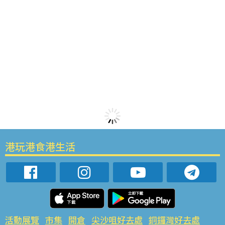
港玩港食港生活
活動展覽
市集
開倉
尖沙咀好去處
銅鑼灣好去處