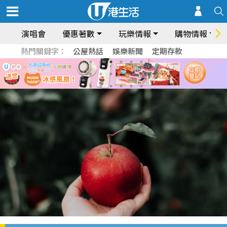
演唱會
優惠著數
玩樂情報
購物情報
熱門關鍵字：
公屋熱話
娛樂新聞
定期存款