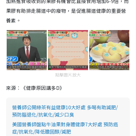
加熱進食吸收到的果膠有機會比直接食用增加
6-9
倍，而
果膠有助排走腸道中的廢物，是促進腸道健康的重要營
養素。
點擊圖片放大
來源︰《健康原因講多
D
》
營養師公開綠茶有益健康10大好處 多喝有助減肥/
預防腦退化/抗氧化/減少口臭
美國營養師盤點牛油果對身體健康7大好處 預防癌
症/抗氧化/降低膽固醇/減肥