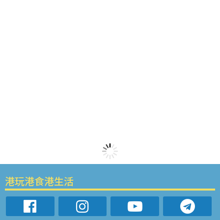
港玩港食港生活