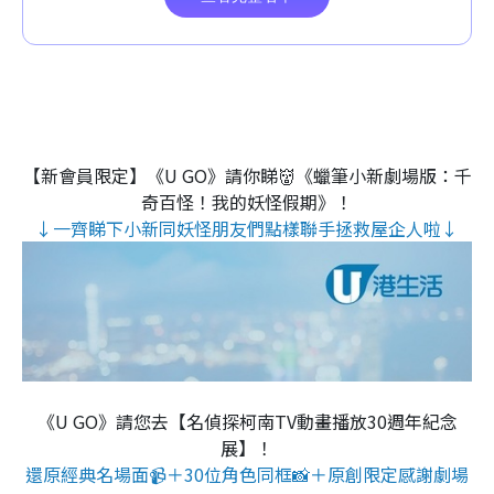
【新會員限定】《U GO》請你睇👹《蠟筆小新劇場版：千
奇百怪！我的妖怪假期》！
↓一齊睇下小新同妖怪朋友們點樣聯手拯救屋企人啦↓
《U GO》請您去【名偵探柯南TV動畫播放30週年紀念
展】！
還原經典名場面📹＋30位角色同框📸＋原創限定感謝劇場