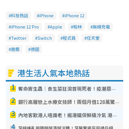
科技熱話
iPhone
iPhone 12
iPhone 12 Pro
Apple
柏林
無線充電
Twitter
Switch
程式員
任天堂
遊戲
德國
港生活人氣本地熱話
1
奪命寄生蟲｜食生菜狂瀉首現死者！疫潮惡化錄1.8萬宗病例 揭洗菜3大謬誤
2
銀行高層戀上水療女技師！兩個月借128萬驚覺「沉船」沉落火海 揭背後疑似邪教操控賣淫
3
內地客歎港人唔識老！揭港鐵保鮮級冷氣 港人求放過：咪投訴
4
牙線棒亂用隨時越清越污糟！牙醫驚揭盲目過戶細菌恐致蛀牙：呢種先係日常真保養