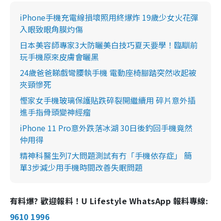
iPhone手機充電線損壞照用終爆炸 19歲少女火花彈
入眼致眼角膜灼傷
日本美容師專家3大防曬美白技巧夏天要學！臨瞓前
玩手機原來皮膚會曬黑
24歲爸爸睇戲彎腰執手機 電動座椅腳踏突然收起被
夾頸慘死
慳家女手機玻璃保護貼跌碎裂開繼續用 碎片意外插
進手指骨頭變神經瘤
iPhone 11 Pro意外跌落冰湖 30日後釣回手機竟然
仲用得
精神科醫生列7大問題測試有冇「手機依存症」 簡
單3步減少用手機時間改善失眠問題
有料爆? 歡迎報料！U Lifestyle WhatsApp 報料專線:
9610 1996