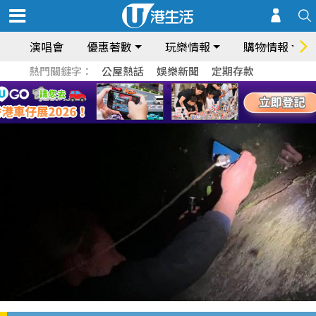
演唱會
優惠著數
玩樂情報
購物情報
熱門關鍵字：
公屋熱話
娛樂新聞
定期存款