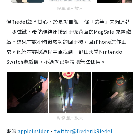
點擊圖片放大
但
Riedel
並不甘心，於是就自製一條「釣竿」末端連著
一塊磁鐵，希望能夠連接到手機背面的
MagSafe
充電磁
鐵。結果在數小時後成功釣回手機，且
iPhone
運作正
常。他們在尋找過程中更找到一部任天堂
Nintendo
Switch
遊戲機，不過就已經損壞無法使用。
點擊圖片放大
來源
:
appleinsider
、
twitter@frederikRiedel