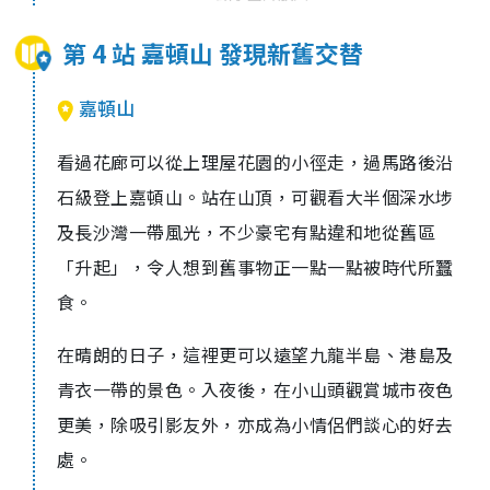
第 4 站 嘉頓山 發現新舊交替
嘉頓山
看過花廊可以從上理屋花園的小徑走，過馬路後沿
石級登上嘉頓山。站在山頂，可觀看大半個深水埗
及長沙灣一帶風光，不少豪宅有點違和地從舊區
「升起」，令人想到舊事物正一點一點被時代所蠶
食。
在晴朗的日子，這裡更可以遠望九龍半島、港島及
青衣一帶的景色。入夜後，在小山頭觀賞城市夜色
更美，除吸引影友外，亦成為小情侶們談心的好去
處。