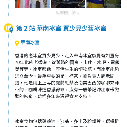
點擊圖片放大
第 2 站 華南冰室 買少見少舊冰室
華南冰室
香港的老冰室買少見少，走入華南冰室感覺有如置身
70年化的老香港。從舊時的圓桌、卡座、水吧、電飯
煲等等，冰室都像一座活生生的博物館。而冰室能夠
迄立至今，最為重要的是一杯茶。據負責人周老闆
指，他是用上上等的錫蘭紅茶及南美巴西的咖啡來沖
茶的，咖啡味道香濃得來，沒有一般茶記沖出來帶微
酸的味道，難怪多年來深得食客支持。
冰室食物包括菠蘿油、沙翁、多士及粉麵等，選擇雖