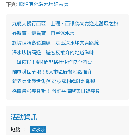
睇埋其他深水埗好去處！
下頁:
九龍人慢行西區 上環、西環偽文青遊走舊區之旅
尋新寶，懷舊寶 再尋深水埗
趁墟但唔食豬潤麵 走出深水埗文青路線
深水埗精簡遊 遊客反推介的地道滋味
一舉兩得！到4間型格社企作良心消費
鬧市隱世草地！6大市區野餐地點推介
新界東北隱世角落 荔枝窩村嘆馳名雞粥
格價最強零食街！ 教你平掃歐美日韓零食
活動資訊
地點
深水埗