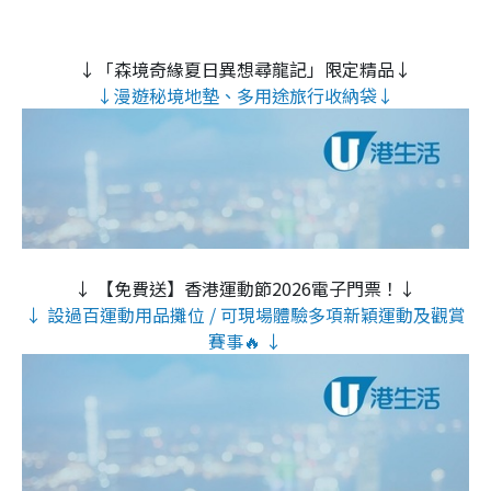
↓「森境奇緣夏日異想尋龍記」限定精品↓
↓漫遊秘境地墊、多用途旅行收納袋↓
↓ 【免費送】香港運動節2026電子門票！↓
↓ 設過百運動用品攤位 / 可現場體驗多項新穎運動及觀賞
賽事🔥 ↓