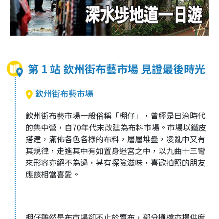
第 1 站 欽州街布藝市場 見證最後時光
欽州街布藝市場
欽州街布藝市場一般俗稱「棚仔」，曾經是日治時代
的集中營，自70年代末改建為布料市場。市場以鐵皮
搭建，滿佈各色各樣的布料，層層堆疊，凌亂中又有
其規律，走進其中有如置身迷宮之中，以九曲十三彎
來形容亦絕不為過，甚有探險滋味，喜歡拍照的朋友
應該相當喜愛。
棚仔雖然是布市場卻不止於賣布，部分攤檔亦提供度