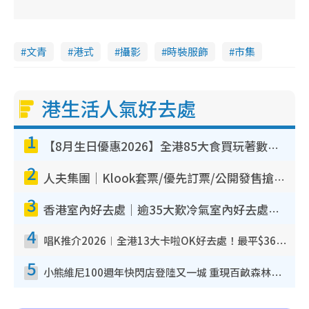
文青
港式
攝影
時裝服飾
市集
港生活人氣好去處
1
【8月生日優惠2026】全港85大食買玩著數攻略 自助餐/火鍋放題同行免費＋誠品/DONKI送現金券
2
人夫集團｜Klook套票/優先訂票/公開發售搶飛攻略！附票價.購票連結.場地座位表
3
香港室內好去處｜逾35大歎冷氣室內好去處推介 室內活動免費避雨無懼落雨
4
唱K推介2026︱全港13大卡啦OK好去處！最平$36起 日文K都有！(附地址+收費詳情)
5
小熊維尼100週年快閃店登陸又一城 重現百畝森林經典場景／獨家限定盲盒登場／專屬DIY香水