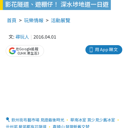
影花隧道、遊棚仔！ 深水埗地道一日遊
首頁
玩樂情報
活動展覽
文:
尋玩人
2016.04.01
在Google追蹤
用 App 睇文
《UHK 港生活》
欽州街布藝市場 見證最後時光
華南冰室 買少見少舊冰室
元州邨 屋邨都有花隧道
嘉頓山 發現新舊交替