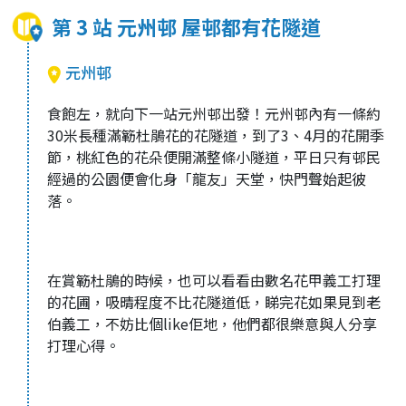
第 3 站 元州邨 屋邨都有花隧道
元州邨
食飽左，就向下一站元州邨出發！元州邨內有一條約
30米長種滿簕杜鵑花的花隧道，到了3、4月的花開季
節，桃紅色的花朵便開滿整條小隧道，平日只有邨民
經過的公園便會化身「龍友」天堂，快門聲始起彼
落。
在賞簕杜鵑的時候，也可以看看由數名花甲義工打理
的花圃，吸晴程度不比花隧道低，睇完花如果見到老
伯義工，不妨比個like佢地，他們都很樂意與人分享
打理心得。