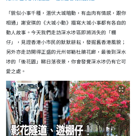
「貌似小事千種，潛伏大城暗動，有血肉有情感，跟你
相通」謝安琪的《大城小動》描寫大城小事都有各自的
動人故事。今天我們走訪深水埗區即將消失的「棚
仔」，見證香港小市民的默默耕耘，發掘舊香港風貌；
另外亦走訪開得正盛的元州邨簕杜鵑花廊，最後到深水
埗的「後花園」睇日落夜景，你會發覺深水埗仍有它可
愛之處。