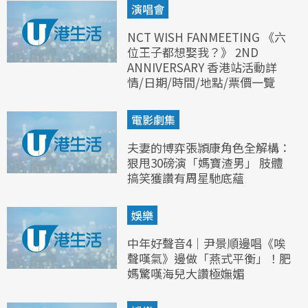
演唱會
NCT WISH FANMEETING 《六
位王子都想娶我？》 2ND
ANNIVERSARY 香港站活動詳
情/日期/時間/地點/票價一覽
電影劇集
夫妻的博弈張頴康角色全解構：
狠甩30磅演「媽寶渣男」 肢體
搞笑獲讚有周星馳底蘊
娛樂
中年好聲音4｜尹景順邊唱《唉
聲嘆氣》邊做「燕式平衡」！肥
媽驚嘆海兒大讚極嫵媚