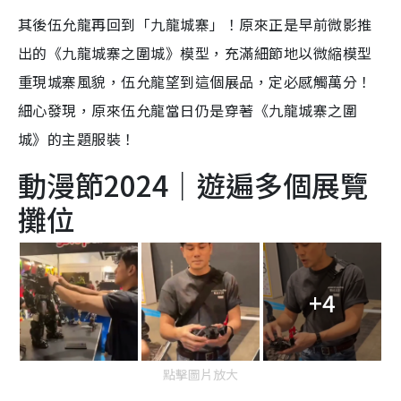
其後伍允龍再回到「九龍城寨」！原來正是早前微影推
出的《九龍城寨之圍城》模型，充滿細節地以微縮模型
重現城寨風貌，伍允龍望到這個展品，定必感觸萬分！
細心發現，原來伍允龍當日仍是穿著《九龍城寨之圍
城》的主題服裝！
動漫節2024｜遊遍多個展覽
攤位
+4
點擊圖片放大