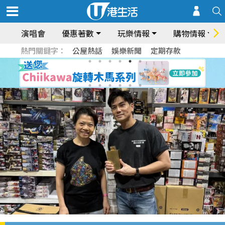
演唱會
優惠著數
玩樂情報
購物情報
熱門關鍵字：
公屋熱話
娛樂新聞
定期存款