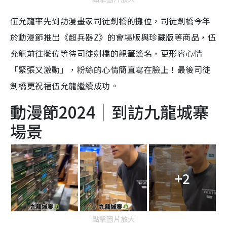
伍允龍率先到訪漫畫家司徒劍橋的攤位，司徒劍橋今年
於動漫節推出《超兵器Z》的會場版與珍藏版等商品，伍
允龍前往攤位等待司徒劍橋的親筆簽名，更形容心情
「緊張又激動」，粉絲的心情簡直寫在臉上！最後司徒
劍橋更祝福伍允龍繼續成功。
動漫節2024｜到訪九龍城寨
場景
+2
點擊圖片放大