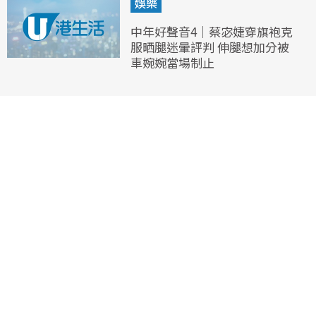
娛樂
中年好聲音4｜蔡宓婕穿旗袍克
服晒腿迷暈評判 伸腿想加分被
車婉婉當場制止