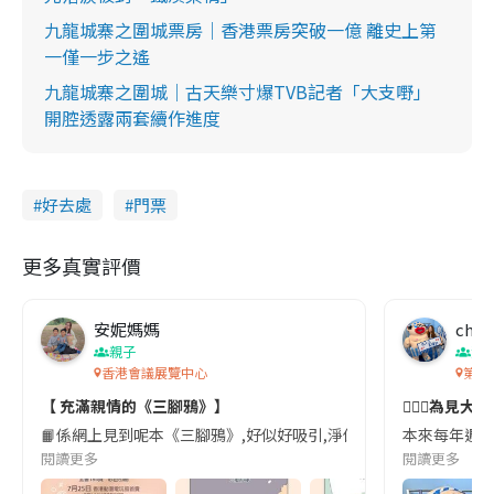
m
九龍城寨之圍城票房｜香港票房突破一億 離史上第
e
一僅一步之遙
九龍城寨之圍城｜古天樂寸爆TVB記者「大支嘢」
開腔透露兩套續作進度
好去處
門票
更多真實評價
安妮媽媽
cher
親子
潮
香港會議展覽中心
第二
【 充滿親情的《三腳鴉》】
🏃🏻‍♀️為
📙係網上見到呢本《三腳鴉》,好似好吸引,淨係睇故事簡介已經吸引到我,好想
本來每年週末的
閱讀更多
閱讀更多