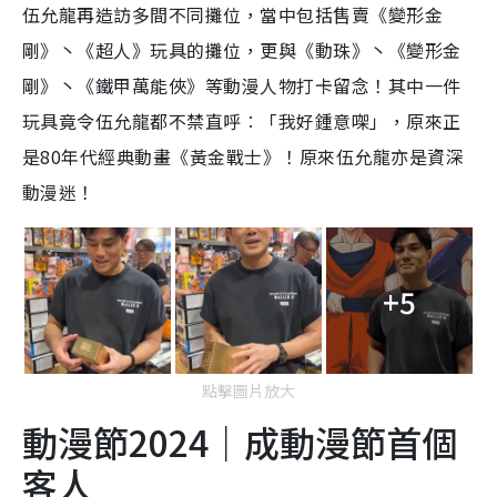
伍允龍再造訪多間不同攤位，當中包括售賣《變形金
剛》丶《超人》玩具的攤位，更與《動珠》丶《變形金
剛》丶《鐵甲萬能俠》等動漫人物打卡留念！其中一件
玩具竟令伍允龍都不禁直呼︰「我好鍾意㗎」，原來正
是80年代經典動畫《黃金戰士》！原來伍允龍亦是資深
動漫迷！
+5
點擊圖片放大
動漫節2024｜成動漫節首個
客人