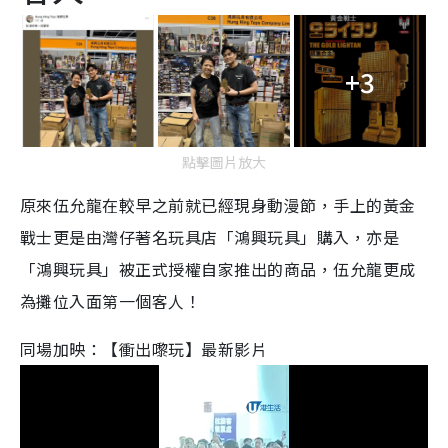
+3
點擊圖片放大
原來伍允龍在較早之前就已經現身動漫節，手上的黃金
戰士更是由灣仔著名玩具店「鴻興玩具」購入，亦是
「鴻興玩具」被正式授權自家推出的商品，伍允龍更成
為攤位入面第一個客人！
同場加映：【衝出嚟玩】最新影片