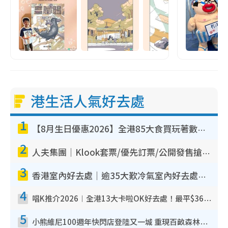
港生活人氣好去處
1
【8月生日優惠2026】全港85大食買玩著數攻略 自助餐/火鍋放題同行免費＋誠品/DONKI送現金券
2
人夫集團｜Klook套票/優先訂票/公開發售搶飛攻略！附票價.購票連結.場地座位表
3
香港室內好去處｜逾35大歎冷氣室內好去處推介 室內活動免費避雨無懼落雨
4
唱K推介2026︱全港13大卡啦OK好去處！最平$36起 日文K都有！(附地址+收費詳情)
5
小熊維尼100週年快閃店登陸又一城 重現百畝森林經典場景／獨家限定盲盒登場／專屬DIY香水