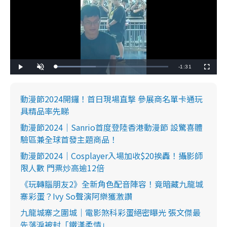
R
-
1:31
L
P
U
F
o
l
n
u
a
a
m
l
e
d
y
u
l
e
t
s
d
e
c
動漫節2024開鑼！首日現場直撃 參展商名單卡通玩
m
:
r
3
e
具精品率先睇
5
e
a
.
n
6
動漫節2024｜Sanrio首度登陸香港動漫節 設驚喜體
0
i
%
驗區兼全球首發主題商品！
n
動漫節2024｜Cosplayer入場加收$20挨轟！攝影師
i
限人數 門票炒高逾12倍
n
《玩轉腦朋友2》全新角色配音陣容！竟暗藏九龍城
g
寨彩蛋？Ivy So聲演阿樂獲激讚
T
九龍城寨之圍城｜電影煞科彩蛋絕密曝光 張文傑最
i
先落淚被封「鐵漢柔情」