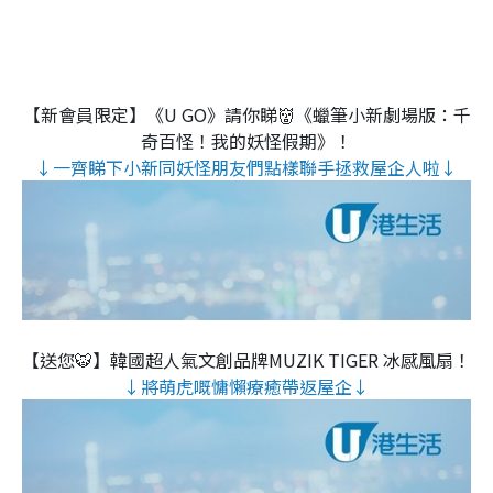
【新會員限定】《U GO》請你睇👹《蠟筆小新劇場版：千
奇百怪！我的妖怪假期》！
↓一齊睇下小新同妖怪朋友們點樣聯手拯救屋企人啦↓
【送您🐯】韓國超人氣文創品牌MUZIK TIGER 冰感風扇！
↓將萌虎嘅慵懶療癒帶返屋企↓