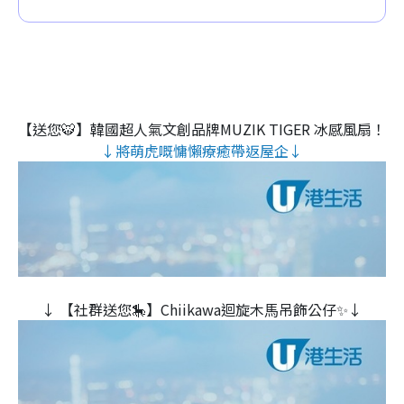
【送您🐯】韓國超人氣文創品牌MUZIK TIGER 冰感風扇！
↓將萌虎嘅慵懶療癒帶返屋企↓
↓ 【社群送您🎠】Chiikawa迴旋木⾺吊飾公仔✨↓