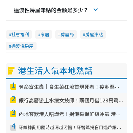
過渡性房屋津貼的金額是多少？
社會福利
家居
房屋局
房屋津貼
過渡性房屋
港生活人氣本地熱話
1
奪命寄生蟲｜食生菜狂瀉首現死者！疫潮惡化錄1.8萬宗病例 揭洗菜3大謬誤
2
銀行高層戀上水療女技師！兩個月借128萬驚覺「沉船」沉落火海 揭背後疑似邪教操控賣淫
3
內地客歎港人唔識老！揭港鐵保鮮級冷氣 港人求放過：咪投訴
4
牙線棒亂用隨時越清越污糟！牙醫驚揭盲目過戶細菌恐致蛀牙：呢種先係日常真保養