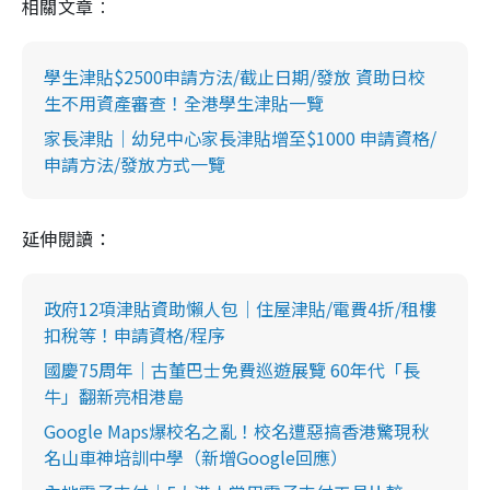
相關文章︰
學生津貼$2500申請方法/截止日期/發放 資助日校
生不用資產審查！全港學生津貼一覽
家長津貼｜幼兒中心家長津貼增至$1000 申請資格/
申請方法/發放方式一覽
延伸閱讀：
政府12項津貼資助懶人包｜住屋津貼/電費4折/租樓
扣稅等！申請資格/程序
國慶75周年｜古董巴士免費巡遊展覽 60年代「長
牛」翻新亮相港島
Google Maps爆校名之亂！校名遭惡搞香港驚現秋
名山車神培訓中學（新增Google回應）