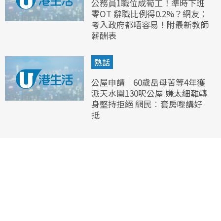
公務員1職位成筍工！準時下班
零OT 辭職比例得0.2%？網友：
考入政府都唔容易！附最新教師
薪酬表
熱話
公屋申請｜60歲岳母苦等4年獲
派天水圍130呎公屋 嫌太細難轉
身堅持拒絕 網民︰套房嚟講好
抵