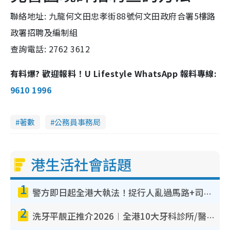
聯絡地址: 九龍何文田忠孝街88號何文田政府合署5樓路
政署招聘及編制組
查詢電話: 2762 3612
有料爆? 歡迎報料！U Lifestyle WhatsApp 報料專線:
9610 1996
著數
公務員事務局
港生活社會話題
1
警方即日起全港大執法！捉行人亂過馬路+司機不專注駕駛！亂過馬路罰$2000
2
洗牙平靚正推介2026︱全港10大牙科診所/醫院懶人包 夜診至8點/鎮靜潔牙/醫療券適用