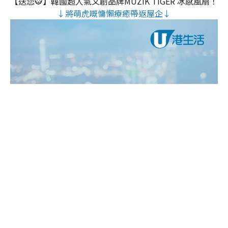
【送您🐯】韓國超人氣文創品牌MUZIK TIGER 冰感風扇！
↓將萌虎嘅慵懶療癒帶返屋企↓