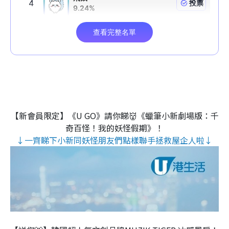
【新會員限定】《U GO》請你睇👹《蠟筆小新劇場版：千
奇百怪！我的妖怪假期》！
↓一齊睇下小新同妖怪朋友們點樣聯手拯救屋企人啦↓