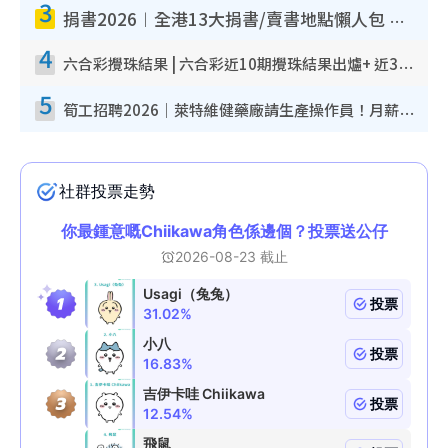
3
捐書2026︱全港13大捐書/賣書地點懶人包 二手課本最高$150＋舊書換免費咖啡/戲票
4
六合彩攪珠結果 | 六合彩近10期攪珠結果出爐+ 近30期最旺熱門中獎號碼
5
筍工招聘2026｜萊特維健藥廠請生產操作員！月薪高達$1.7萬 冷氣廠房/五天工作/保證雙糧