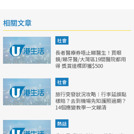
相關文章
社會
長者醫療券唔止睇醫生！買眼
鏡/睇牙醫/大灣區19間醫院都用
得 獎賞達標即獲$500
社會
旅行突發狀況攻略︱行李延誤點
樣賠？去到機場先知護照過期？
14個應變教學一文睇清
熱話