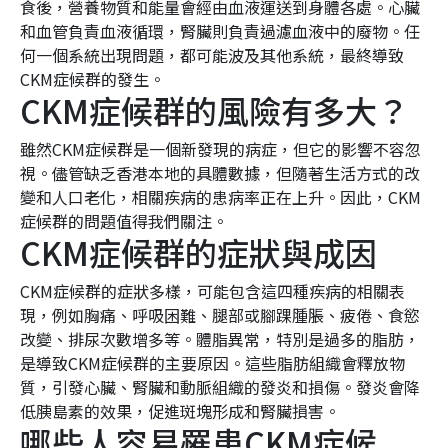
食後，營養物質和能量會經由血液運送到身體各處。心臟
和血管負責血液循環，腎臟則負責過濾血液中的廢物。任
何一個系統出現問題，都可能波及其他系統，最終導致
CKM症候群的發生。
CKM症候群的風險有多大？
雖然CKM症候群是一個新發現的病症，但它的影響不容忽
視。儘管缺乏香港本地的具體數據，但隨著生活方式的改
變和人口老化，相關疾病的患病率正在上升。因此，CKM
症候群的問題值得我們關注。
CKM症候群的症狀與成因
CKM症候群的症狀多樣，可能包含這四種疾病的相關表
現，例如胸痛、呼吸困難、腿部或腳踝腫脹、疲倦、食慾
改變、排尿次數增多等。體脂異常，特別是過多的脂肪，
是導致CKM症候群的主要原因。這些脂肪組織會釋放物
質，引發心臟、腎臟和動脈組織的發炎和損傷。發炎會降
低胰島素的效果，促進斑塊形成和腎臟損害。
哪些人容易罹患CKM症候