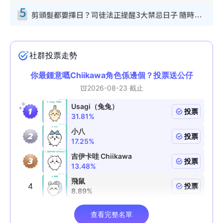
5
剪頭髮都要擇日？司徒法正提醒3大禁忌日子 隨時剪走財運！呢日剪髮恐「剪壽命」？