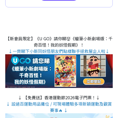
【新會員限定】《U GO》請你睇👹《蠟筆小新劇場版：千
奇百怪！我的妖怪假期》！
↓一齊睇下小新同妖怪朋友們點樣聯手拯救屋企人啦↓
↓ 【免費送】香港運動節2026電子門票！↓
↓ 設過百運動用品攤位 / 可現場體驗多項新穎運動及觀賞
賽事🔥 ↓