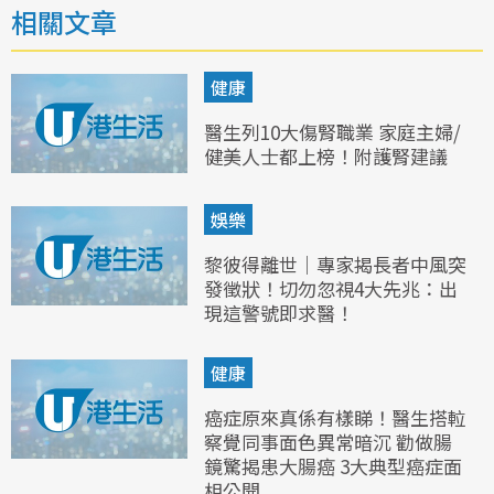
相關文章
健康
醫生列10大傷腎職業 家庭主婦/
健美人士都上榜！附護腎建議
娛樂
黎彼得離世｜專家揭長者中風突
發徵狀！切勿忽視4大先兆：出
現這警號即求醫！
健康
癌症原來真係有樣睇！醫生搭𨋢
察覺同事面色異常暗沉 勸做腸
鏡驚揭患大腸癌 3大典型癌症面
相公開