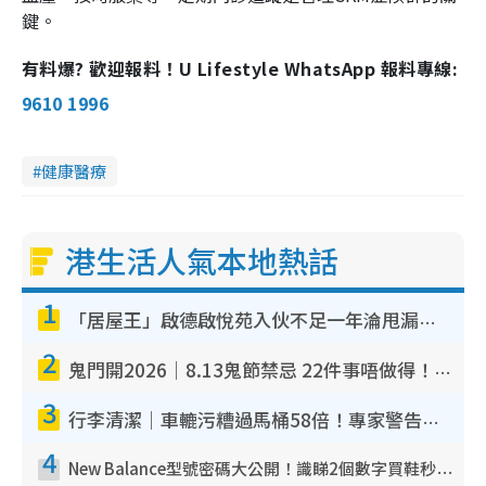
鍵。
有料爆? 歡迎報料！U Lifestyle WhatsApp 報料專線:
9610 1996
健康醫療
港生活人氣本地熱話
1
「居屋王」啟德啟悅苑入伙不足一年淪甩漏之王！插頭噴火花致大停電 多戶業主全屋家電報銷
2
鬼門開2026｜8.13鬼節禁忌 22件事唔做得！燒肉、刺身要少食？半夜勿吹口哨/打呢個電話
3
行李清潔｜車轆污糟過馬桶58倍！專家警告忌用酒精抹 教1招免污手除菌
4
New Balance型號密碼大公開！識睇2個數字買鞋秒知功能免中伏 附5大熱門鞋款