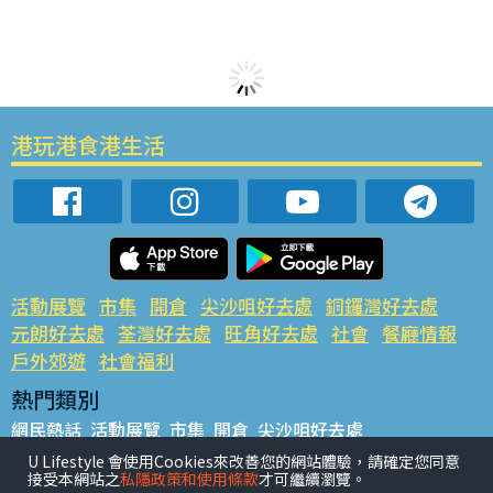
港玩港食港生活
活動展覽
市集
開倉
尖沙咀好去處
銅鑼灣好去處
元朗好去處
荃灣好去處
旺角好去處
社會
餐廳情報
戶外郊遊
社會福利
熱門類別
網民熱話
活動展覽
市集
開倉
尖沙咀好去處
銅鑼灣好去處
元朗好去處
荃灣好去處
旺角好去處
社會
U Lifestyle 會使用Cookies來改善您的網站體驗，請確定您同意
接受本網站之
私隱政策和使用條款
才可繼續瀏覽。
餐廳情報
戶外郊遊