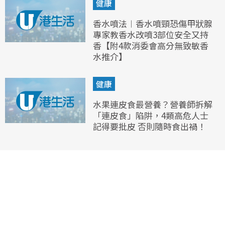
健康
香水噴法︱香水噴頸恐傷甲狀腺
專家教香水改噴3部位安全又持
香【附4款消委會高分無致敏香
水推介】
健康
水果連皮食最營養？營養師拆解
「連皮食」陷阱，4類高危人士
記得要批皮 否則隨時食出禍！