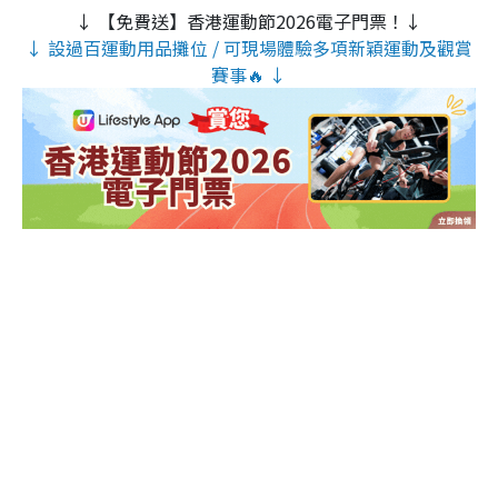
↓ 【免費送】香港運動節2026電子門票！↓
↓ 設過百運動用品攤位 / 可現場體驗多項新穎運動及觀賞
賽事🔥 ↓