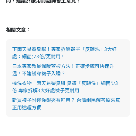
問，建議於服用前諮詢醫生意見！
相關文章︰
下雨天易罨臭腳！專家拆解襪子「反轉洗」3大好
處：細菌少3倍/更耐用！
日本專家教最保暖蓋被方法！正確步驟可快速升
溫！不建議穿襪子入睡？
機洗衣物｜雨天易罨臭腳 臭襪「反轉洗」細菌少3
倍 專家拆解3大好處襪子更耐用
新買襪子附迷你銀夾有咩用？ 台灣網民解答原來真
正用途超方便