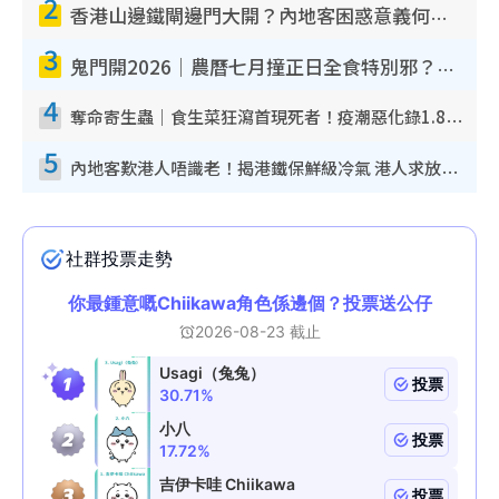
2
香港山邊鐵閘邊門大開？內地客困惑意義何在！網民神回覆：呢種叫法理性防禦
3
鬼門開2026｜農曆七月撞正日全食特別邪？專家警告切忌做一事！揭4大禁忌+2招保平安
4
奪命寄生蟲｜食生菜狂瀉首現死者！疫潮惡化錄1.8萬宗病例 揭洗菜3大謬誤
5
內地客歎港人唔識老！揭港鐵保鮮級冷氣 港人求放過：咪投訴