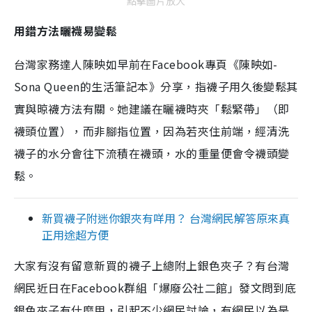
點擊圖片放大
用錯方法曬襪易變鬆
台灣家務達人陳映如早前在Facebook專頁《陳映如-
Sona Queen的生活筆記本》分享，指襪子用久後變鬆其
實與晾襪方法有關。她建議在曬襪時夾「鬆緊帶」（即
襪頭位置），而非腳指位置，因為若夾住前端，經清洗
襪子的水分會往下流積在襪頭，水的重量便會令襪頭變
鬆。
新買襪子附迷你銀夾有咩用？ 台灣網民解答原來真
正用途超方便
大家有沒有留意新買的襪子上總附上銀色夾子？有台灣
網民近日在Facebook群組「爆廢公社二館」發文問到底
銀色夾子有什麼用，引起不少網民討論，有網民以為是