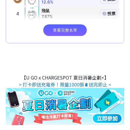
【U GO x CHARGESPOT 夏日消暑企劃⚡】
> 打卡即送充電券！限量1000張🔋送完即止 <