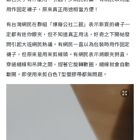
用作固定襪子，原來真正用途相當方便！
有台灣網民在群組「爆廢公社二館」表示新買的襪子一
定都有迷你銀夾，但不知道真正用法，好奇之下開帖發
問引起大班網民熱議。有網民一直以為包裝時用作固定
襪子，但原來是用來剪線頭。有網民表示將銀夾掰直，
穿過縫線和吊牌之間，捏著它旋轉數圈，縫線就會自動
斷開。即使用來剪白色
T
型塑膠帶都無問題。