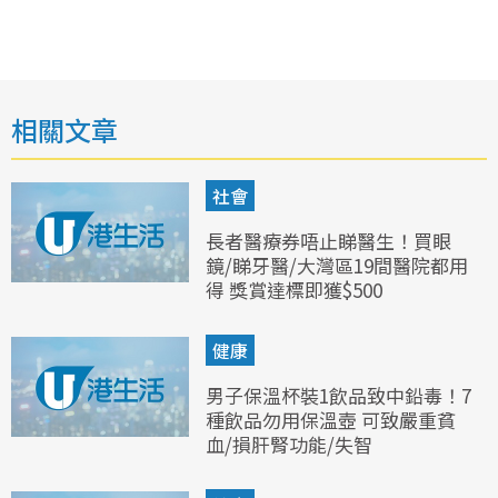
相關文章
社會
長者醫療券唔止睇醫生！買眼
鏡/睇牙醫/大灣區19間醫院都用
得 獎賞達標即獲$500
健康
男子保溫杯裝1飲品致中鉛毒！7
種飲品勿用保溫壺 可致嚴重貧
血/損肝腎功能/失智