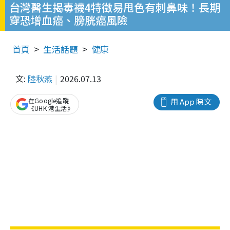
台灣醫生揭毒襪4特徵易甩色有刺鼻味！長期
穿恐增血癌、膀胱癌風險
首頁
生活話題
健康
文:
陸秋燕
2026.07.13
在Google追蹤
用 App 睇文
《UHK 港生活》