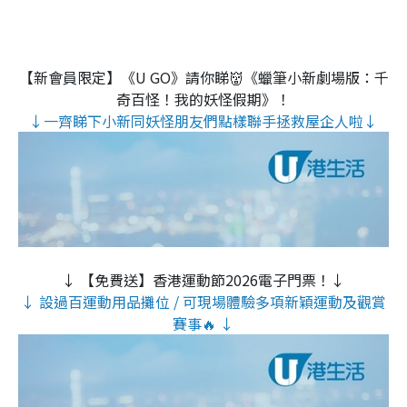
【新會員限定】《U GO》請你睇👹《蠟筆小新劇場版：千
奇百怪！我的妖怪假期》！
↓一齊睇下小新同妖怪朋友們點樣聯手拯救屋企人啦↓
↓ 【免費送】香港運動節2026電子門票！↓
↓ 設過百運動用品攤位 / 可現場體驗多項新穎運動及觀賞
賽事🔥 ↓