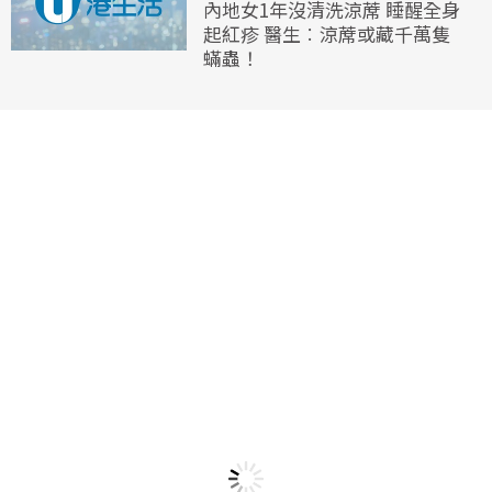
內地女1年沒清洗涼蓆 睡醒全身
起紅疹 醫生︰涼蓆或藏千萬隻
蟎蟲！