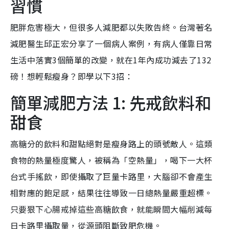
習慣
肥胖危害極大，但很多人減肥都以失敗告終。台灣著名
減肥醫生邱正宏分享了一個病人案例，有病人僅靠日常
生活中落實3個簡單的改變，就在1年內成功減去了132
磅！想輕鬆瘦身？即學以下3招：
簡單減肥方法 1: 先戒飲料和
甜食
高糖分的飲料和甜點絕對是瘦身路上的頭號敵人。這類
食物的熱量極度驚人，被稱為「空熱量」，喝下一大杯
台式手搖飲，即使攝取了巨量卡路里，大腦卻不會產生
相對應的飽足感，結果往往導致一日總熱量嚴重超標。
只要狠下心腸戒掉這些高糖飲食，就能瞬間大幅削減每
日卡路里攝取量，從源頭阻斷致肥危機。