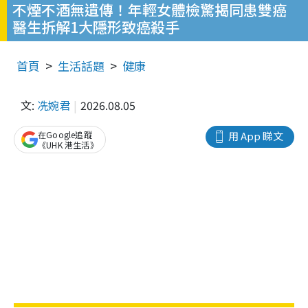
不煙不酒無遺傳！年輕女體檢驚揭同患雙癌
醫生拆解1大隱形致癌殺手
首頁
生活話題
健康
文:
冼婉君
2026.08.05
在Google追蹤
用 App 睇文
《UHK 港生活》