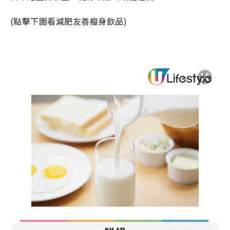
(點擊下圖看減肥友善瘦身飲品)