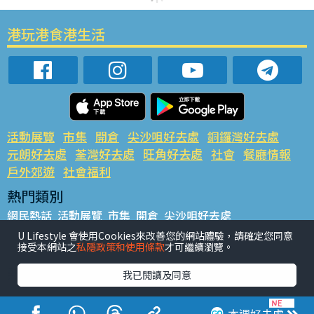
港玩港食港生活
活動展覽
市集
開倉
尖沙咀好去處
銅鑼灣好去處
元朗好去處
荃灣好去處
旺角好去處
社會
餐廳情報
戶外郊遊
社會福利
熱門類別
網民熱話
活動展覽
市集
開倉
尖沙咀好去處
銅鑼灣好去處
元朗好去處
荃灣好去處
旺角好去處
社會
U Lifestyle 會使用Cookies來改善您的網站體驗，請確定您同意
接受本網站之
私隱政策和使用條款
才可繼續瀏覽。
餐廳情報
戶外郊遊
熱門標籤
我已閱讀及同意
#UGO搵好去處
#人氣活動推介
#美食社群熱話
#親子玩樂好去處
#ULifestyle應用程式
#限時搶