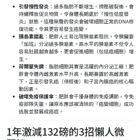
引發慢性發炎
：過多脂肪不斷增生、擠壓破裂後，會
持續釋放促炎物質，令身體長期處於「慢性低度發
炎」狀態。這種無聲的發炎會破壞細胞正常的DNA修
復功能，令其更容易發生癌變。
胰島素錯亂
：肥胖人士易出現胰島素阻抗，令胰臟要
「加班」分泌過多胰島素。高水平的胰島素不但令人
容易肚餓越食越多，更會促進細胞（包括癌細胞）增
生。
荷爾蒙失調
：脂肪細胞其實是活躍的內分泌工廠！肥
胖會令體內雌激素水平升高，長期暴露於高雌激素
下，正是引發乳癌（停經後）和子宮內膜癌的核心驅
動因素。
破壞免疫保護傘
：肥胖會干擾身體的免疫調節，令免
疫部隊失靈，讓原本應該被清除的「癌變細胞」成功
逃脫並發展成癌症。
1年激減132磅的3招懶人微