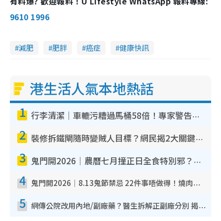
有料爆? 歡迎報料！U Lifestyle WhatsApp 報料專線:
9610 1996
減肥
肥胖
癌症
健康快訊
港生活人氣本地熱話
1
行李清潔｜車轆污糟過馬桶58倍！專家警告忌用酒精抹 教1招免污手除菌
2
裝修拆鐵閘隨時變賊人目標？網民揭2大關鍵用途：裝新式等於白裝？附新舊鐵閘分別
3
鬼門開2026｜農曆七月撞正日全食特別邪？專家警告切忌做一事！揭4大禁忌+2招保平安
4
鬼門開2026｜8.13鬼節禁忌 22件事唔做得！燒肉、刺身要少食？半夜勿吹口哨/打呢個電話
5
網傳公院改用內地/副廠藥？醫生拆解正副廠分別 揭4類人換藥隨時出事