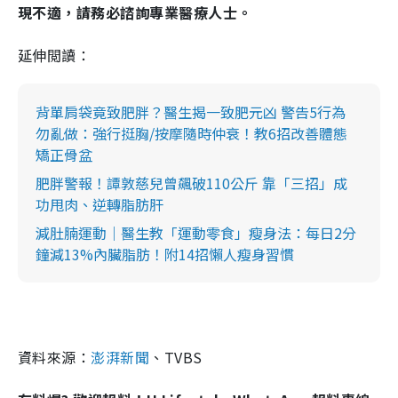
現不適，請務必諮詢專業醫療人士。
延伸閲讀：
背單肩袋竟致肥胖？醫生揭一致肥元凶 警告5行為
勿亂做：強行挺胸/按摩隨時仲衰！教6招改善體態
矯正骨盆
肥胖警報！譚敦慈兒曾飆破110公斤 靠「三招」成
功甩肉、逆轉脂肪肝
減肚腩運動｜醫生教「運動零食」瘦身法：每日2分
鐘減13%內臟脂肪！附14招懶人瘦身習慣
資料來源：
澎湃新聞
、TVBS