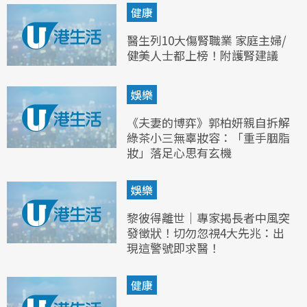
健康
醫生列10大傷腎職業 家庭主婦/
健美人士都上榜！附護腎建議
娛樂
《夫妻的博弈》郭柏妍親自拆解
綠茶小三無辜妝容：「重手胭脂
妝」落足心思有玄機
娛樂
黎彼得離世｜專家揭長者中風突
發徵狀！切勿忽視4大先兆：出
現這警號即求醫！
健康