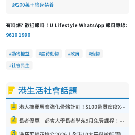
款200萬＋終身禁養
有料爆? 歡迎報料！U Lifestyle WhatsApp 報料專線:
9610 1996
動物權益
虐待動物
政府
寵物
社會民生
港生活社會話題
1
港大推賽馬會強化骨骼計劃！$100骨質密度X光檢查 完成免費運動訓練送超市禮券！附參加資格
2
長者優惠｜都會大學長者學苑9月免費課程！多媒體/微電影創作/網絡安全 附報名方法教學
3
洗牙平靚正推介2026︱全港10大牙科診所/醫院懶人包 夜診至8點/鎮靜潔牙/醫療券適用