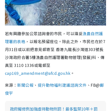
若有興趣參加公眾諮詢會的市民，可以填妥
漁農自然護
理署的表格
，以報名預留座位。除此之外，市民也在於7
月31日或以前把意見郵寄至 香港九龍長沙灣道303號長
沙灣政府合署5樓漁農自然護理署動物管理(發展)科、傳
真至 3110 1336或電郵至
cap169_amendment@afcd.gov.hk
。
來源：
新聞公報
、
提升動物福利建議諮詢文件
、FB@
鄺
俊宇
政府擬修例加強虐待動物刑罰！最多監禁10年＋罰