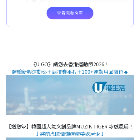
《U GO》請您去香港運動節2026！
體驗新興運動💦＋競技賽事💪＋100+運動用品攤位🔥
【送您🐯】韓國超人氣文創品牌MUZIK TIGER 冰感風扇！
↓將萌虎嘅慵懶療癒帶返屋企↓