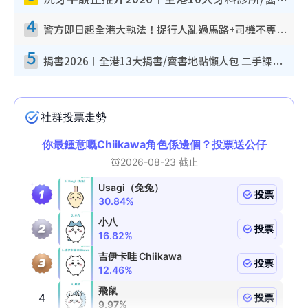
4
警方即日起全港大執法！捉行人亂過馬路+司機不專注駕駛！亂過馬路罰$2000
5
捐書2026︱全港13大捐書/賣書地點懶人包 二手課本最高$150＋舊書換免費咖啡/戲票