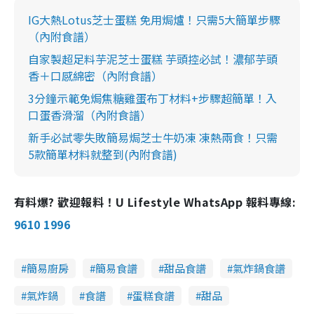
IG大熱Lotus芝士蛋糕 免用焗爐！只需5大簡單步驟
（內附食譜）
自家製超足料芋泥芝士蛋糕 芋頭控必試！濃郁芋頭
香＋口感綿密（內附食譜）
3分鐘示範免焗焦糖雞蛋布丁材料+步驟超簡單！入
口蛋香滑溜（內附食譜）
新手必試零失敗簡易焗芝士牛奶凍 凍熱兩食！只需
5款簡單材料就整到(內附食譜)
有料爆? 歡迎報料！U Lifestyle WhatsApp 報料專線:
9610 1996
簡易廚房
簡易食譜
甜品食譜
氣炸鍋食譜
氣炸鍋
食譜
蛋糕食譜
甜品