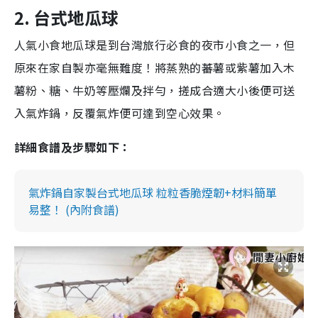
2. 台式地瓜球
人氣小食地瓜球是到台灣旅行必食的夜市小食之一，但
原來在家自製亦毫無難度！將蒸熟的蕃薯或紫薯加入木
薯粉、糖、牛奶等壓爛及拌勻，搓成合適大小後便可送
入氣炸鍋，反覆氣炸便可達到空心效果。
詳細食譜及步驟如下：
氣炸鍋自家製台式地瓜球 粒粒香脆煙韌+材料簡單
易整！ (內附食譜)