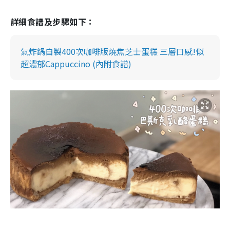
詳細食譜及步驟如下：
氣炸鍋自製400次咖啡版燒焦芝士蛋糕 三層口感!似
超濃郁Cappuccino (內附食譜)