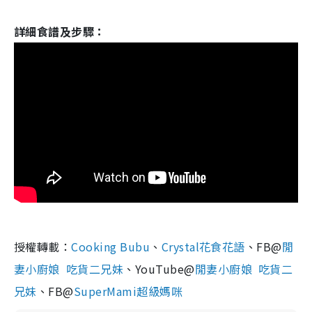
詳細食譜及步驟：
授權轉載：
Cooking Bubu
、
Crystal花食花語
、FB@
閒
妻小廚娘 吃貨二兄妹
、YouTube@
閒妻小廚娘 吃貨二
兄妹
、FB@
SuperMami超級媽咪