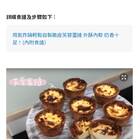
詳細食譜及步驟如下：
用氣炸鍋輕鬆自製脆皮芙蓉蛋撻 外酥內軟 奶香十
足！(內附食譜）