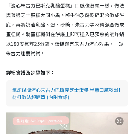
「流心朱古力巴斯克乳酪蛋糕」
口感像慕絲一樣，做法
與普通芝士蛋糕大同小異。將牛油及餅乾碎混合做成餅
底，再將奶油乳酪、蛋、砂糖、朱古力等材料混合做成
蛋糕糊。將蛋糕糊倒在餅底上即可送入已預熱的氣炸鍋
以180度氣炸25分鐘。蛋糕還有朱古力流心效果，一眾
朱古力迷要試試！
詳細食譜及步驟如下：
氣炸鍋版流心朱古力巴斯克芝士蛋糕 半熟口感軟滑!
材料做法超簡單 (內附食譜)