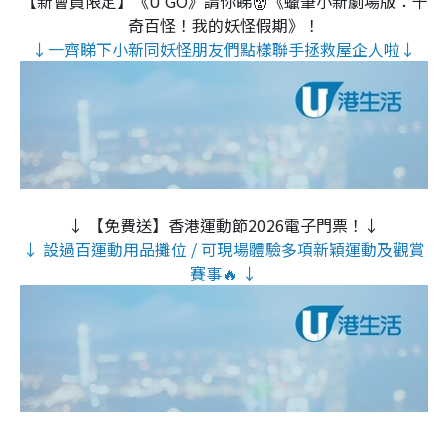
【新會員限定】《U GO》請你睇👹《蠟筆小新劇場版：千
奇百怪！我的妖怪假期》！
↓一齊睇下小新同妖怪朋友們點樣聯手拯救屋企人啦↓
↓ 【免費送】香港運動節2026電子門票！↓
↓ 設過百運動用品攤位 / 可現場體驗多項新穎運動及觀賞
賽事🔥 ↓