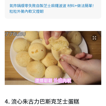
氣炸鍋版零失敗自製芝士麻糬波波 材料+做法簡單!
粒粒外脆內軟又煙韌
4. 流心朱古力巴斯克芝士蛋糕