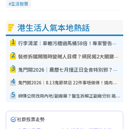
生活智慧
港生活人氣本地熱話
1
行李清潔｜車轆污糟過馬桶58倍！專家警告忌用酒精抹 教1招免污手除菌
2
裝修拆鐵閘隨時變賊人目標？網民揭2大關鍵用途：裝新式等於白裝？附新舊鐵閘分別
3
鬼門開2026｜農曆七月撞正日全食特別邪？專家警告切忌做一事！揭4大禁忌+2招保平安
4
鬼門開2026｜8.13鬼節禁忌 22件事唔做得！燒肉、刺身要少食？半夜勿吹口哨/打呢個電話
5
網傳公院改用內地/副廠藥？醫生拆解正副廠分別 揭4類人換藥隨時出事