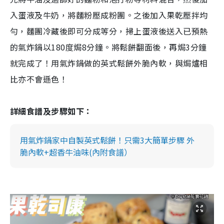
入蛋液及牛奶，將麵粉壓成粉團。之後加入果乾壓拌均
勻，麵團冷藏後即可分成等分，掃上蛋液後送入已預熱
的氣炸鍋以180度焗8分鐘。將鬆餅翻面後，再焗3分鐘
就完成了！用氣炸鍋做的英式鬆餅外脆內軟，與焗爐相
比亦不會遜色！
詳細食譜及步驟如下：
用氣炸鍋家中自製英式鬆餅！只需3大簡單步驟 外
脆內軟+超香牛油味(內附食譜）