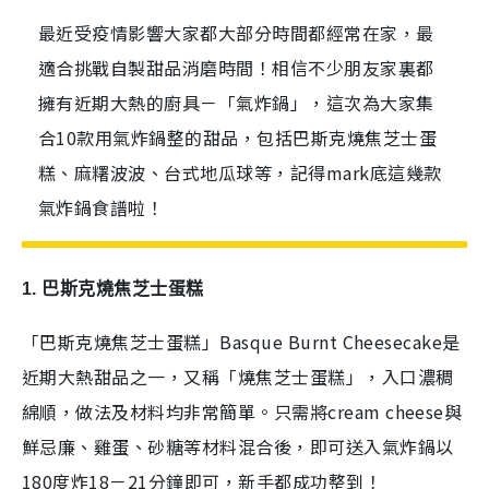
最近受疫情影響大家都大部分時間都經常在家，最
適合挑戰自製甜品消磨時間！相信不少朋友家裏都
擁有近期大熱的廚具－「氣炸鍋」，這次為大家集
合10款用氣炸鍋整的甜品，包括巴斯克燒焦芝士蛋
糕、麻糬波波、台式地瓜球等，記得mark底這幾款
氣炸鍋食譜啦！
1. 巴斯克燒焦芝士蛋糕
「巴斯克燒焦芝士蛋糕」Basque Burnt Cheesecake是
近期大熱甜品之一，又稱「燒焦芝士蛋糕」，入口濃稠
綿順，做法及材料均非常簡單。只需將cream cheese與
鮮忌廉、雞蛋、砂糖等材料混合後，即可送入氣炸鍋以
180度炸18－21分鐘即可，新手都成功整到！