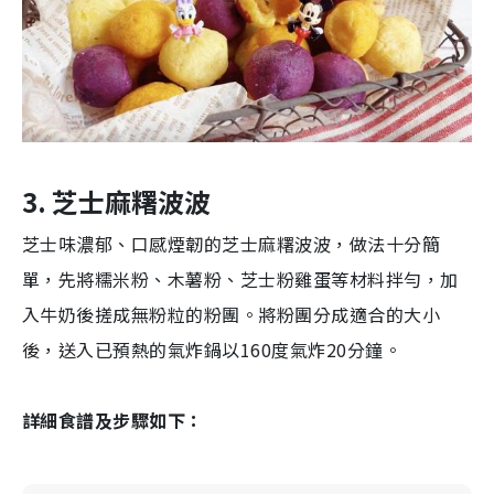
3. 芝士麻糬波波
芝士味濃郁、口感煙韌的芝士麻糬波波，做法十分簡
單，先將糯米粉、木薯粉、芝士粉雞蛋等材料拌勻，加
入牛奶後搓成無粉粒的粉團。將粉團分成適合的大小
後，送入已預熱的氣炸鍋以160度氣炸20分鐘。
詳細食譜及步驟如下：