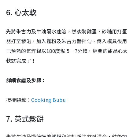
6. 心太軟
先將朱古力及牛油隔水座溶，然後將雞蛋、砂糖用打蛋
器打至發泡，加入麵粉及朱古力醬拌勻，倒入模具後用
已預熱的氣炸鍋以180度焗 5－7分鐘，經典的甜品心太
軟就完成了！
詳細食譜及步驟：
授權轉載：
Cooking Bubu
7. 英式鬆餅
先將牛油及過篩好的麵粉和泡打粉等材料混合，然後加