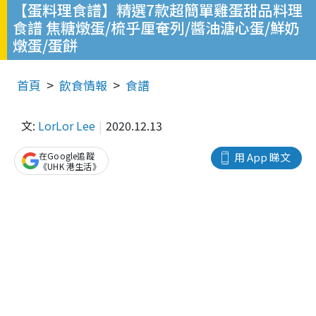
【蛋料理食譜】精選7款超簡單雞蛋甜品料理
食譜 焦糖燉蛋/梳乎厘奄列/醬油溏心蛋/鮮奶
燉蛋/蛋餅
首頁
飲食情報
食譜
文:
LorLor Lee
2020.12.13
在Google追蹤
用 App 睇文
《UHK 港生活》