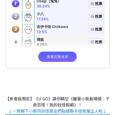
【新會員限定】《U GO》請你睇👹《蠟筆小新劇場版：千
奇百怪！我的妖怪假期》！
↓一齊睇下小新同妖怪朋友們點樣聯手拯救屋企人啦↓