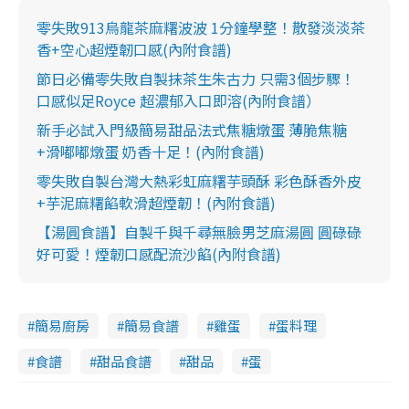
零失敗913烏龍茶麻糬波波 1分鐘學整！散發淡淡茶
香+空心超煙韌口感(內附食譜)
節日必備零失敗自製抹茶生朱古力 只需3個步驟！
口感似足Royce 超濃郁入口即溶(內附食譜）
新手必試入門級簡易甜品法式焦糖燉蛋 薄脆焦糖
+滑嘟嘟燉蛋 奶香十足！(內附食譜)
零失敗自製台灣大熱彩虹麻糬芋頭酥 彩色酥香外皮
+芋泥麻糬餡軟滑超煙韌！(內附食譜)
【湯圓食譜】自製千與千尋無臉男芝麻湯圓 圓碌碌
好可愛！煙韌口感配流沙餡(內附食譜)
簡易廚房
簡易食譜
雞蛋
蛋料理
食譜
甜品食譜
甜品
蛋