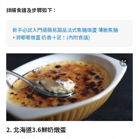
詳細食譜及步驟如下：
新手必試入門級簡易甜品法式焦糖燉蛋 薄脆焦糖
+滑嘟嘟燉蛋 奶香十足！(內附食譜)
2. 北海道
3.6
鮮奶燉蛋