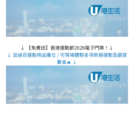
↓ 【免費送】香港運動節2026電子門票！↓
↓ 設過百運動用品攤位 / 可現場體驗多項新穎運動及觀賞
賽事🔥 ↓