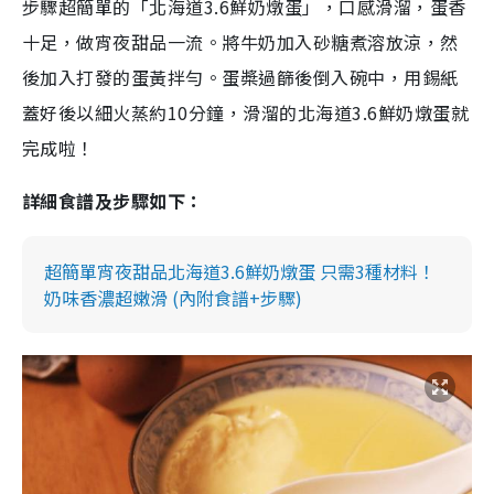
步驟超簡單的「北海道
3.6
鮮奶燉蛋」，口感滑溜，蛋香
十足，做宵夜甜品一流。將牛奶加入砂糖煮溶放涼，然
後加入打發的蛋黃拌勻。蛋槳過篩後倒入碗中，用錫紙
蓋好後以細火蒸約
10
分鐘，滑溜的
北海道
3.6
鮮奶燉蛋就
完成啦！
詳細食譜及步驟如下：
超簡單宵夜甜品北海道3.6鮮奶燉蛋 只需3種材料！
奶味香濃超嫩滑 (內附食譜+步驟)