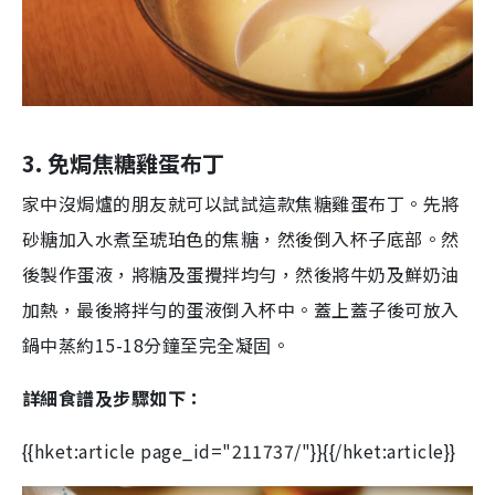
3. 免焗
焦糖雞蛋布丁
家中沒焗爐的朋友就可以試試這款焦糖雞蛋布丁。先將
砂糖加入水煮至琥珀色的焦糖，然後倒入杯子底部。然
後製作蛋液，將糖及蛋攪拌均勻，然後將牛奶及鮮奶油
加熱，最後將拌勻的蛋液倒入杯中。蓋上蓋子後可放入
鍋中蒸約
15
-18
分鐘至完全凝固。
詳細食譜及步驟如下：
{{hket:article page_id="211737/"}}{{/hket:article}}