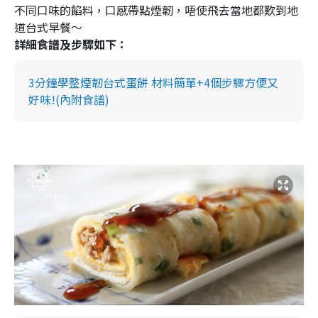
不同口味的餡料，口感帶點煙韌，唔使飛去當地都歎到地
道台式早餐～
詳細食譜及步驟如下：
3分鐘學整煙韌台式蛋餅 材料簡單+4個步驟方便又
好味!(內附食譜)