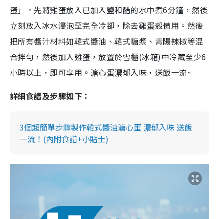
蛋」。
先將雞蛋放入已加入鹽和醋的水中煮
6
分鐘，然後
立刻放入冰水浸泡至完全冷卻，除去雞蛋殼備用。然後
把所有醬汁材料如韓式醬油、韓式糖漿、青陽辣椒等混
合拌勻，然後加入雞蛋，放置於雪櫃
(
冰箱
)
中冷藏至少
6
小時以上，即可享用。溏心蛋濃郁入味，送飯一流
~
詳細食譜及步驟如下：
3個超簡單步驟製作韓式醬油溏心蛋 濃郁入味 送飯
一流！(內附食譜+小貼士)