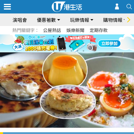
演唱會
優惠著數
玩樂情報
購物情報
熱門關鍵字：
公屋熱話
娛樂新聞
定期存款