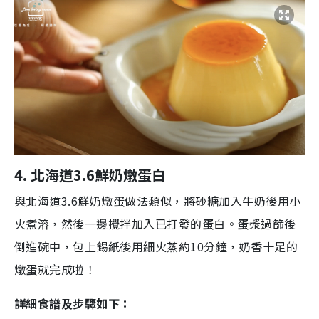
4. 北海道
3.6
鮮奶燉蛋白
與北海道
3.6
鮮奶燉蛋做法類似，將砂糖加入牛奶後用小
火煮溶，然後一邊攪拌加入已打發的蛋白。蛋漿過篩後
倒進碗中，包上錫紙後用細火蒸約
10
分鐘，奶香十足的
燉蛋就完成啦！
詳細食譜及步驟如下：