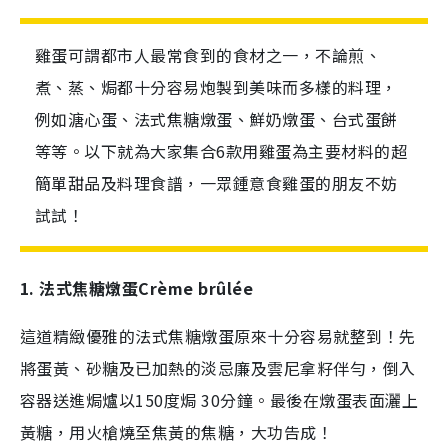
雞蛋可謂都市人最常食到的食材之一，不論煎、
煮、蒸、焗都十分容易炮製到美味而多樣的料理，
例如溏心蛋、法式焦糖燉蛋、鮮奶燉蛋、台式蛋餅
等等。以下就為大家集合6款用雞蛋為主要材料的超
簡單甜品及料理食譜，一眾鍾意食雞蛋的朋友不妨
試試！
1. 法式焦糖燉蛋
Crème brûlée
這道精緻優雅的法式焦糖燉蛋原來十分容易就整到！先
將蛋黃、砂糖及已加熱的淡忌廉及雲尼拿籽伴勻，倒入
容器送進焗爐以
150
度焗
30
分鐘。最後在燉蛋表面灑上
黃糖，用火槍燒至焦黃的焦糖，大功告成！