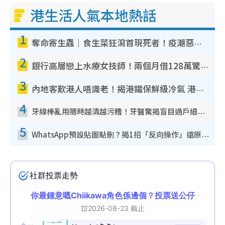
港生活人氣本地熱話
1
奪命寄生蟲｜食生菜狂瀉首現死者！疫潮惡化錄1.8萬宗病例 揭洗菜3大謬誤
2
銀行高層戀上水療女技師！兩個月借128萬驚覺「沉船」沉落火海 揭背後疑似邪教操控賣淫
3
內地客歎港人唔識老！揭港鐵保鮮級冷氣 港人求放過：咪投訴
4
牙線棒亂用隨時越清越污糟！牙醫驚揭盲目過戶細菌恐致蛀牙：呢種先係日常真保養
5
WhatsApp預設貼圖點刪？揭1招「反向操作」還原簡潔介面 附3步實測教學