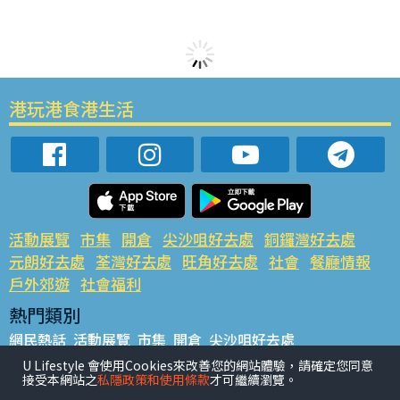
港玩港食港生活
活動展覽
市集
開倉
尖沙咀好去處
銅鑼灣好去處
元朗好去處
荃灣好去處
旺角好去處
社會
餐廳情報
戶外郊遊
社會福利
熱門類別
網民熱話
活動展覽
市集
開倉
尖沙咀好去處
銅鑼灣好去處
元朗好去處
荃灣好去處
旺角好去處
社會
U Lifestyle 會使用Cookies來改善您的網站體驗，請確定您同意
接受本網站之
私隱政策和使用條款
才可繼續瀏覽。
餐廳情報
戶外郊遊