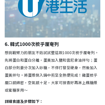
6. 韓式
1000
次梳乎厘奄列
想挑戰臂力的朋友不妨試試整這款
1000
次梳乎厘奄列。
先將蛋白和蛋白分離，蛋黃加入鹽和雲尼拿油拌勻；蛋
白部分則要分次加入砂糖，不停打發至硬身，然後加入
蛋黃拌勻。將蛋漿倒入鍋中煎至全熟便完成！雞蛋梳乎
厘口感綿密，空氣感十足，大家可按喜好再淋上楓糖漿
或蜜糖享用～
詳細食譜及步驟如下：