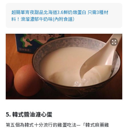
超簡單宵夜甜品北海道3.6鮮奶燉蛋白 只需3種材
料！滑溜濃郁牛奶味(內附食譜）
5. 韓式醬油溏心蛋
第五個為韓式十分流行的雞蛋吃法
—
「韓式麻藥雞