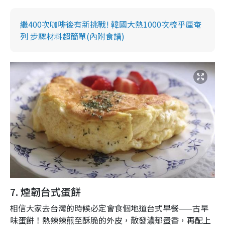
繼400次咖啡後有新挑戰! 韓國大熱1000次梳乎厘奄
列 步驟材料超簡單(內附食譜)
7. 煙韌台式蛋餅
相信大家去台灣的時候必定會食個地道台式早餐——古早
味蛋餅！熱辣辣煎至酥脆的外皮，散發濃郁蛋香，再配上