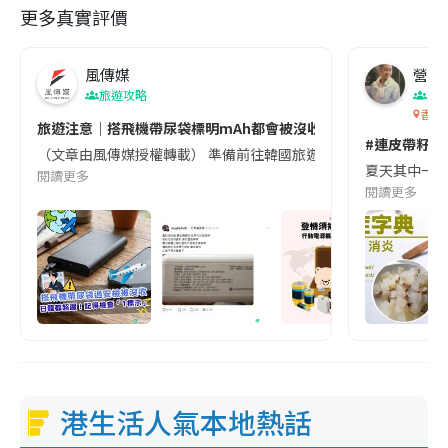
更多真實評價
風傳媒
營養教
旅遊攻略
生
香港
旅遊注意｜搭飛機帶尿袋標明mAh都會被沒收😱出發前切記檢查「1
#連皮帶籽都
（文章由風傳媒授權轉載） 準備前往韓國旅遊的民眾，近期要特別留
夏天其中一種時
閱讀更多
閱讀更多
港生活人氣本地熱話