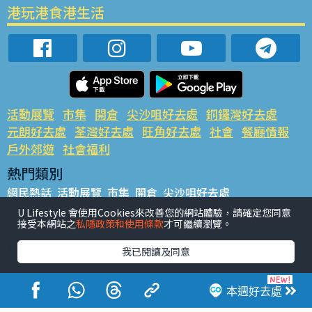
港玩港食港生活
活動展覽
市集
開倉
尖沙咀好去處
銅鑼灣好去處
元朗好去處
荃灣好去處
旺角好去處
社會
餐廳情報
戶外郊遊
社會福利
熱門類別
網民熱話
活動展覽
市集
開倉
尖沙咀好去處
銅鑼灣好去處
元朗好去處
荃灣好去處
旺角好去處
社會
U Lifestyle 會使用Cookies來改善您的網站體驗，請確定您同意
接受本網站之
私隱政策和使用條款
才可繼續瀏覽。
餐廳情報
戶外郊遊
熱門標籤
我已閱讀及同意
#UGO搵好去處
#人氣活動推介
#美食社群熱話
#親子玩樂好去處
#ULifestyle應用程式
#限時搶
本週好去處
#UJetso禮物放送
#ULifestyle商戶中心
#著數
#網絡熱話