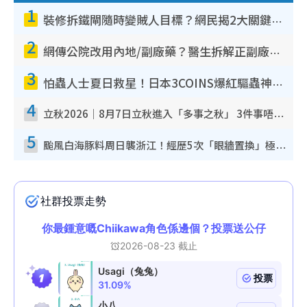
1
裝修拆鐵閘隨時變賊人目標？網民揭2大關鍵用途：裝新式等於白裝？附新舊鐵閘分別
2
網傳公院改用內地/副廠藥？醫生拆解正副廠分別 揭4類人換藥隨時出事
3
怕蟲人士夏日救星！日本3COINS爆紅驅蟲神器$45起 1招「全程免觸碰」輕鬆搞定小強
4
立秋2026｜8月7日立秋進入「多事之秋」 3件事唔做得！專家教6招開運 清枱頭／銀包納氣接好運
5
颱風白海豚料周日襲浙江！經歷5次「眼牆置換」極罕見 成登陸內地最長途颱風