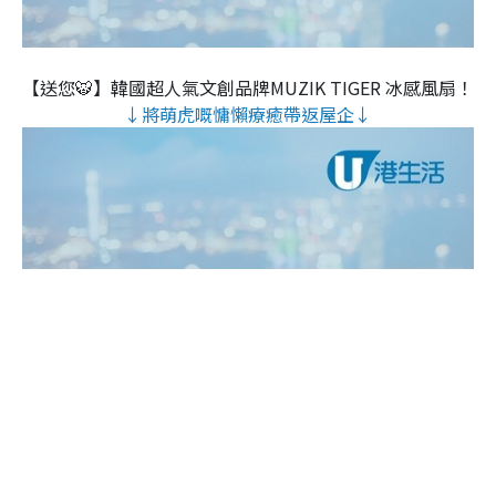
【送您🐯】韓國超人氣文創品牌MUZIK TIGER 冰感風扇！
↓將萌虎嘅慵懶療癒帶返屋企↓