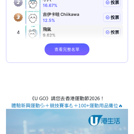
《U GO》請您去香港運動節2026！
體驗新興運動💦＋競技賽事💪＋100+運動用品攤位🔥