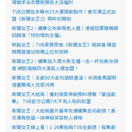
場徵求泳衣贊助預告大派福利
TVB公開從未曝光15大重頭劇製作！黃宗澤正式加
盟《新聞女王2》明年初開拍
新聞女王2｜續集公布新角色人選！港姐冠軍陳曉華
回歸演「特別壞的主播」
熱點女王｜TVB乘勢突推《新聞女王》姊妹篇 陳茵
媺再度復出陪襯上位何依婷
新聞女王2｜續集加入兩大新主播一忠一奸抗衡佘詩
曼 網民強推四大演員人選加盟！
新聞女王｜全劇50大金句語錄重溫！佘詩曼馬國明
道盡職場人性惹共鳴
新聞女王大結局｜獲封高質神劇預料穩奪「最佳劇
集」 TVB官方公開7大不為人知的彩蛋
新聞女王｜大結局番外篇率先爆續集走向劇情？黃
宗澤角色留一抹神秘笑容耐人尋味
新聞女王線上看｜1-26集結局TVB全劇透！每集劇