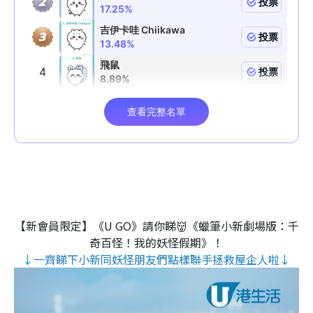
【新會員限定】《U GO》請你睇👹《蠟筆小新劇場版：千
奇百怪！我的妖怪假期》！
↓一齊睇下小新同妖怪朋友們點樣聯手拯救屋企人啦↓