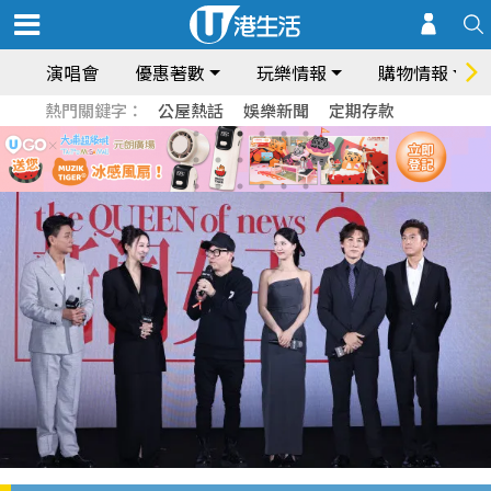
演唱會
優惠著數
玩樂情報
購物情報
熱門關鍵字：
公屋熱話
娛樂新聞
定期存款