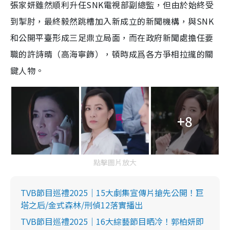
張家妍雖然順利升任SNK電視部副總監，但由於始終受
到掣肘，最終毅然跳槽加入新成立的新聞機構，與SNK
和公開平臺形成三足鼎立局面，而在政府新聞處擔任要
職的許詩晴（高海寧飾），頓時成爲各方爭相拉攏的關
鍵人物。⁠ ⁠
+8
點擊圖片放大
TVB節目巡禮2025｜15大劇集宣傳片搶先公開！巨
塔之后/金式森林/刑偵12落實播出
TVB節目巡禮2025｜16大綜藝節目晒冷！郭柏妍即