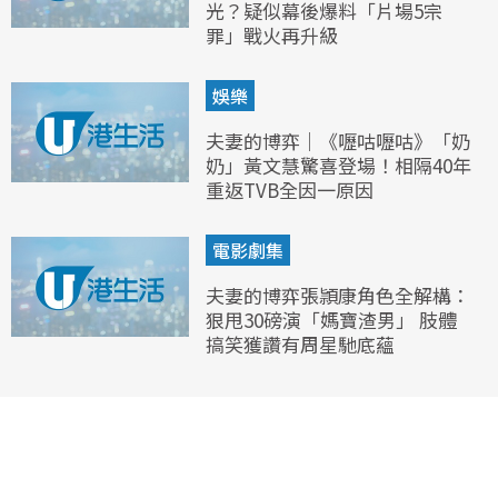
光？疑似幕後爆料「片場5宗
罪」戰火再升級
娛樂
夫妻的博弈｜《嚦咕嚦咕》「奶
奶」黃文慧驚喜登場！相隔40年
重返TVB全因一原因
電影劇集
夫妻的博弈張頴康角色全解構：
狠甩30磅演「媽寶渣男」 肢體
搞笑獲讚有周星馳底蘊