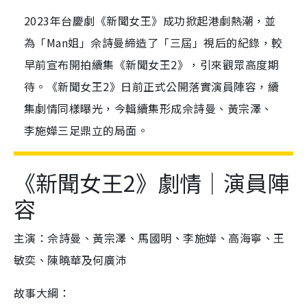
2023年台慶劇《新聞女王》成功掀起港劇熱潮，並
為「Man姐」佘詩曼締造了「三屆」視后的紀錄，較
早前宣布開拍續集《新聞女王2》，引來觀眾高度期
待。《新聞女王2》日前正式公開落實演員陣容，續
集劇情同樣曝光，今輯續集形成佘詩曼、黃宗澤、
李施嬅三足鼎立的局面。
《新聞女王2》劇情｜演員陣
容
主演：佘詩曼、黃宗澤、馬國明、李施嬅、高海寧、王
敏奕、陳曉華及何廣沛
故事大綱：