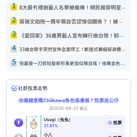
1
8大最冇禮貌藝人名單被瘋傳！網民揭發明星真面目 一致數臭呢位係無品天花板？
2
葉蒨文拍拖一周年親自否認情侶關係？！被質疑感情造假竟稱GM「普通同事」
3
《愛回家》36歲男藝人宣布轉行做白領！卸下藝人身份回歸素人平淡生活
4
33歲女歌手突然宣佈全面停工！斷崖式暴瘦疑身體亮紅燈！聲明曝︰將暫時淡出
5
倪嘉雯一刀剪短髮新形象更加似陳自瑤！捨棄金色長髮造型氣質大變超驚喜