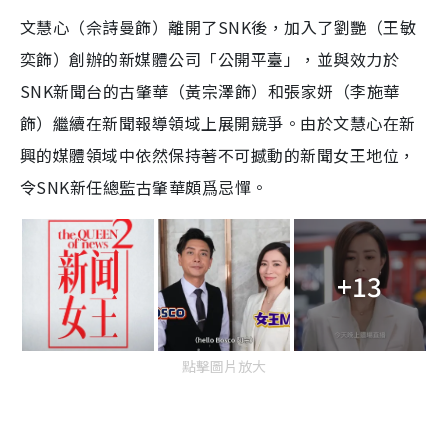
文慧心（佘詩曼飾）離開了SNK後，加入了劉艷（王敏
奕飾）創辦的新媒體公司「公開平臺」，並與效力於
SNK新聞台的古肇華（黃宗澤飾）和張家妍（李施華
飾）繼續在新聞報導領域上展開競爭。由於文慧心在新
興的媒體領域中依然保持著不可撼動的新聞女王地位，
令SNK新任總監古肇華頗爲忌憚。
+13
點擊圖片放大