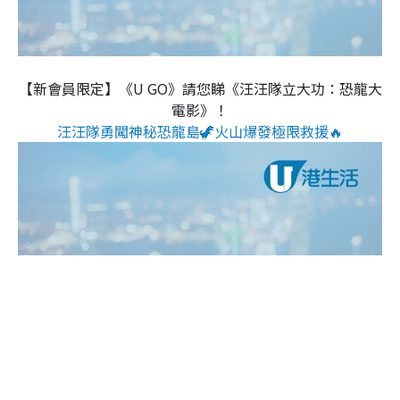
【新會員限定】《U GO》請您睇《汪汪隊立大功：恐龍大
電影》！
汪汪隊勇闖神秘恐龍島🦖火山爆發極限救援🔥