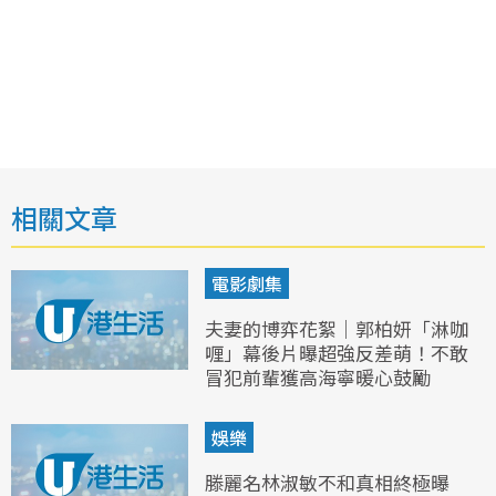
相關文章
電影劇集
夫妻的博弈花絮｜郭柏妍「淋咖
喱」幕後片曝超強反差萌！不敢
冒犯前輩獲高海寧暖心鼓勵
娛樂
滕麗名林淑敏不和真相終極曝