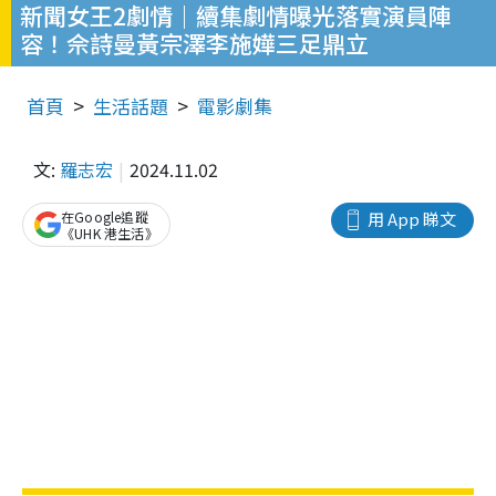
新聞女王2劇情｜續集劇情曝光落實演員陣
容！佘詩曼黃宗澤李施嬅三足鼎立
首頁
生活話題
電影劇集
文:
羅志宏
2024.11.02
在Google追蹤
用 App 睇文
《UHK 港生活》