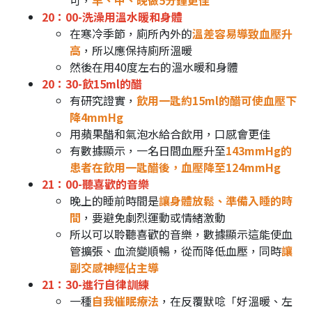
可，
早、中、晚做5分鐘更佳
20：00-洗澡用溫水暖和身體
在寒冷季節，廁所內外的
溫差容易導致血壓升
高
，所以應保持廁所溫暖
然後在用40度左右的溫水暖和身體
20：30-飲15ml的醋
有研究證實，
飲用一匙約15ml的醋可使血壓下
降4mmHg
用蘋果醋和氣泡水給合飲用，口感會更佳
有數據顯示，一名日間血壓升至
143mmHg的
患者在飲用一匙醋後，血壓降至124mmHg
21：00-聽喜歡的音樂
晚上的睡前時間是
讓身體放鬆、準備入睡的時
間
，要避免劇烈運動或情緒激動
所以可以聆聽喜歡的音樂，數據顯示這能使血
管擴張、血流變順暢，從而降低血壓，同時
讓
副交感神經佔主導
21：30-進行自律訓練
一種
自我催眠療法
，在反覆默唸「好溫暖、左