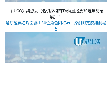
《U GO》請您去【名偵探柯南TV動畫播放30週年紀念
展】！
還原經典名場面📹＋30位角色同框📸＋原創限定感謝劇場
🍿