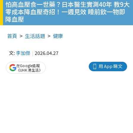
怕高血壓食一世藥？日本醫生實測40年 教9大
零成本降血壓奇招！一週見效 睡前飲一物即
降血壓
首頁
生活話題
健康
文:
李加傑
2026.04.27
在Google追蹤
用 App 睇文
《UHK 港生活》