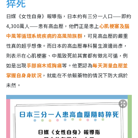
猝死
日媒《女性自身》報導指，日本約有三分一人口——即約
4,300萬人——患有高血壓，他們正是患上
心肌梗塞及腦
中風等循環系統疾病的高風險族群
，可見高血壓的嚴重
性真的超乎想像。而日本的高血壓專科醫生渡邊尚彥，
則表示在心肌梗塞、中風致死前其實都有徵兆可循，例
如是出現
手腳麻木或胸痛
等。他更認為
每天測量血壓並
掌握自身身狀況
，就能在不依賴藥物的情況下防大病於
未然。