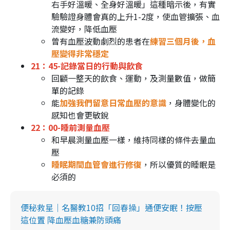
右手好溫暖、全身好溫暖」這種暗示後，有實
驗驗證身體會真的上升1-2度，使血管擴張、血
流變好，降低血壓
曾有血壓波動劇烈的患者在
練習三個月後，血
壓變得非常穩定
21：45-記錄當日的行動與飲食
回顧一整天的飲食、運動，及測量數值，做簡
單的記錄
能
加強我們留意日常血壓的意識
，身體變化的
感知也會更敏銳
22：00-睡前測量血壓
和早晨測量血壓一樣，維持同樣的條件去量血
壓
睡眠期間血管會進行修復
，所以優質的睡眠是
必須的
便秘救星｜名醫教10招「回春操」通便安眠！按壓
這位置 降血壓血糖兼防頭痛