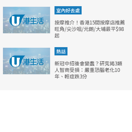
室內好去處
按摩推介！香港15間按摩店推薦
旺角/尖沙咀/元朗/大埔最平$98
起
熱話
新冠中招後會變蠢？研究揭3類
人智商受損：嚴重恐腦老化10
年、輕症跌3分