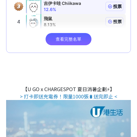
【U GO x CHARGESPOT 夏日消暑企劃⚡】
> 打卡即送充電券！限量1000張🔋送完即止 <