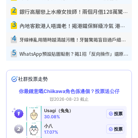
2
銀行高層戀上水療女技師！兩個月借128萬驚覺「沉船」沉落火海 揭背後疑似邪教操控賣淫
3
內地客歎港人唔識老！揭港鐵保鮮級冷氣 港人求放過：咪投訴
4
牙線棒亂用隨時越清越污糟！牙醫驚揭盲目過戶細菌恐致蛀牙：呢種先係日常真保養
5
WhatsApp預設貼圖點刪？揭1招「反向操作」還原簡潔介面 附3步實測教學