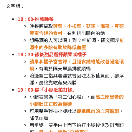
文字版：
18：00-推薦晚餐
晚餐應攝取
菠菜、小松菜、菇類、海藻、豆類
等富含鉀的食材
，有利排出體內的鈉
想喝酒的人可以喝 1 到 2 杯紅酒，研究顯示
紅
酒中的多酚有助於降低血壓
18：30-飯後甜品選擇蘋果或橘子
蘋果和橘子富含鉀，且膳食纖維能改善腸道環
境
，有助於隔天早晨排便順暢
渡邊醫生指其老婆就曾因吃太多仙貝而手腳浮
腫，最終靠吃蘋果消腫
19：00-做「小腿肚拍打操」
小腿被譽為「第二個心臟」，而
高血壓患者的
小腿肚正正較為僵硬
可用雙手輕拍小腿肚以
促進肌肉的血液循環
，
降低血壓
用坐姿，雙手由上而下拍打小腿後側及側面即