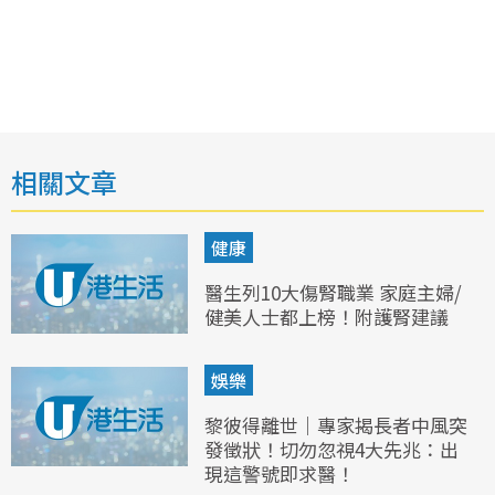
相關文章
健康
醫生列10大傷腎職業 家庭主婦/
健美人士都上榜！附護腎建議
娛樂
黎彼得離世｜專家揭長者中風突
發徵狀！切勿忽視4大先兆：出
現這警號即求醫！