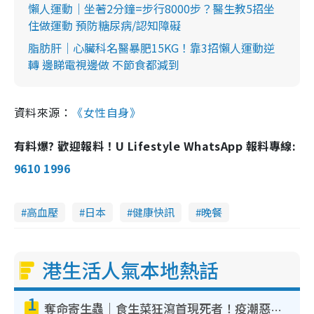
懶人運動｜坐著2分鐘=步行8000步？醫生教5招坐
住做運動 預防糖尿病/認知障礙
脂肪肝｜心臟科名醫暴肥15KG！靠3招懶人運動逆
轉 邊睇電視邊做 不節食都減到
資料來源：
《女性自身》
有料爆? 歡迎報料！U Lifestyle WhatsApp 報料專線:
9610 1996
高血壓
日本
健康快訊
晚餐
港生活人氣本地熱話
1
奪命寄生蟲｜食生菜狂瀉首現死者！疫潮惡化錄1.8萬宗病例 揭洗菜3大謬誤