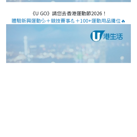
《U GO》請您去香港運動節2026！
體驗新興運動💦＋競技賽事💪＋100+運動用品攤位🔥