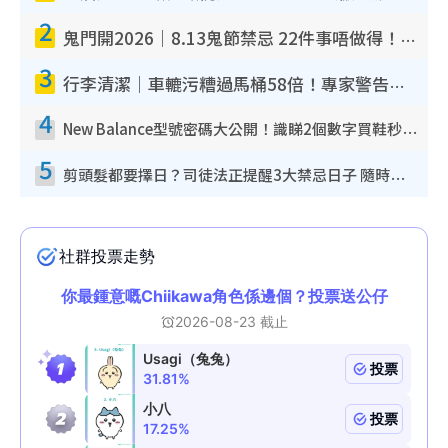
2
鬼門開2026｜8.13鬼節禁忌 22件事唔做得！燒肉、刺身要少食？半夜勿吹口哨/打呢個電話
3
行李清潔｜車轆污糟過馬桶58倍！專家警告忌用酒精抹 教1招免污手除菌
4
New Balance型號密碼大公開！識睇2個數字買鞋秒知功能免中伏 附5大熱門鞋款
5
剪頭髮都要擇日？司徒法正提醒3大禁忌日子 隨時剪走財運！呢日剪髮恐「剪壽命」？