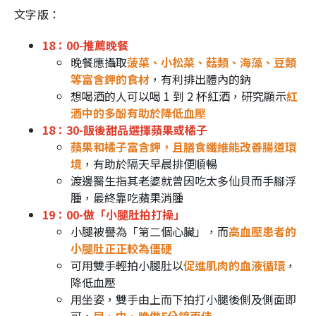
文字版：
18：00-推薦晚餐
晚餐應攝取
菠菜、小松菜、菇類、海藻、豆類
等富含鉀的食材
，有利排出體內的鈉
想喝酒的人可以喝 1 到 2 杯紅酒，研究顯示
紅
酒中的多酚有助於降低血壓
18：30-飯後甜品選擇蘋果或橘子
蘋果和橘子富含鉀，且膳食纖維能改善腸道環
境
，有助於隔天早晨排便順暢
渡邊醫生指其老婆就曾因吃太多仙貝而手腳浮
腫，最終靠吃蘋果消腫
19：00-做「小腿肚拍打操」
小腿被譽為「第二個心臟」，而
高血壓患者的
小腿肚正正較為僵硬
可用雙手輕拍小腿肚以
促進肌肉的血液循環
，
降低血壓
用坐姿，雙手由上而下拍打小腿後側及側面即