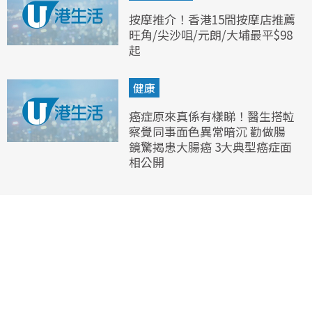
按摩推介！香港15間按摩店推薦
旺角/尖沙咀/元朗/大埔最平$98
起
健康
癌症原來真係有樣睇！醫生搭𨋢
察覺同事面色異常暗沉 勸做腸
鏡驚揭患大腸癌 3大典型癌症面
相公開