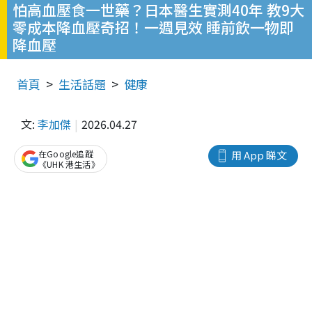
怕高血壓食一世藥？日本醫生實測40年 教9大
零成本降血壓奇招！一週見效 睡前飲一物即
降血壓
首頁
生活話題
健康
文:
李加傑
2026.04.27
在Google追蹤
用 App 睇文
《UHK 港生活》