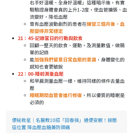
右手好溫暖、全身好溫暖」這種暗示後，有實
驗驗證身體會真的上升1-2度，使血管擴張、血
流變好，降低血壓
曾有血壓波動劇烈的患者在
練習三個月後，血
壓變得非常穩定
21：45-記錄當日的行動與飲食
回顧一整天的飲食、運動，及測量數值，做簡
單的記錄
能
加強我們留意日常血壓的意識
，身體變化的
感知也會更敏銳
22：00-睡前測量血壓
和早晨測量血壓一樣，維持同樣的條件去量血
壓
睡眠期間血管會進行修復
，所以優質的睡眠是
必須的
便秘救星｜名醫教10招「回春操」通便安眠！按壓
這位置 降血壓血糖兼防頭痛