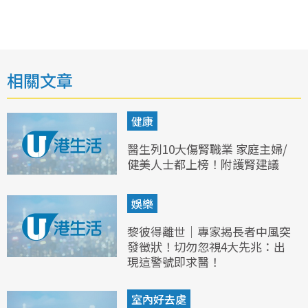
相關文章
健康
醫生列10大傷腎職業 家庭主婦/
健美人士都上榜！附護腎建議
娛樂
黎彼得離世｜專家揭長者中風突
發徵狀！切勿忽視4大先兆：出
現這警號即求醫！
室內好去處