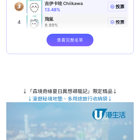
↓「森境奇緣夏日異想尋龍記」限定精品↓
↓漫遊秘境地墊、多用途旅行收納袋↓