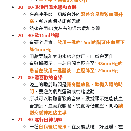
可，
早、中、晚做5分鐘更佳
20：00-洗澡用溫水暖和身體
在寒冷季節，廁所內外的
溫差容易導致血壓升
高
，所以應保持廁所溫暖
然後在用40度左右的溫水暖和身體
20：30-飲15ml的醋
有研究證實，
飲用一匙約15ml的醋可使血壓下
降4mmHg
用蘋果醋和氣泡水給合飲用，口感會更佳
有數據顯示，一名日間血壓升至
143mmHg的
患者在飲用一匙醋後，血壓降至124mmHg
21：00-聽喜歡的音樂
晚上的睡前時間是
讓身體放鬆、準備入睡的時
間
，要避免劇烈運動或情緒激動
所以可以聆聽喜歡的音樂，數據顯示這能使血
管擴張、血流變順暢，從而降低血壓，同時
讓
副交感神經佔主導
21：30-進行自律訓練
一種
自我催眠療法
，在反覆默唸「好溫暖、左