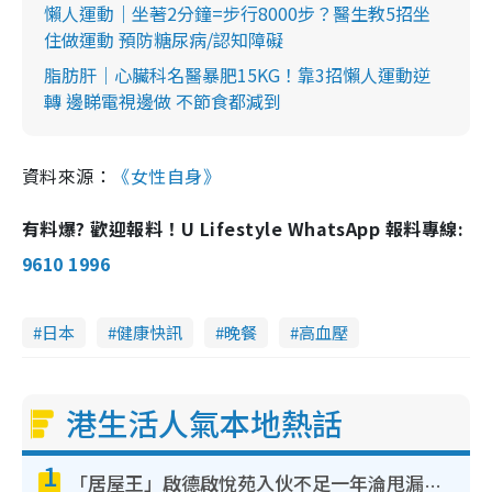
懶人運動｜坐著2分鐘=步行8000步？醫生教5招坐
住做運動 預防糖尿病/認知障礙
脂肪肝｜心臟科名醫暴肥15KG！靠3招懶人運動逆
轉 邊睇電視邊做 不節食都減到
資料來源：
《女性自身》
有料爆? 歡迎報料！U Lifestyle WhatsApp 報料專線:
9610 1996
日本
健康快訊
晚餐
高血壓
港生活人氣本地熱話
1
「居屋王」啟德啟悅苑入伙不足一年淪甩漏之王！插頭噴火花致大停電 多戶業主全屋家電報銷