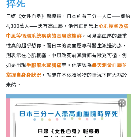
猝死
日媒《女性自身》報導指，日本約有三分一人口——即約
4,300萬人——患有高血壓，他們正是患上
心肌梗塞及腦
中風等循環系統疾病的高風險族群
，可見高血壓的嚴重
性真的超乎想像。而日本的高血壓專科醫生渡邊尚彥，
則表示在心肌梗塞、中風致死前其實都有徵兆可循，例
如是出現
手腳麻木或胸痛
等。他更認為
每天測量血壓並
掌握自身身狀況
，就能在不依賴藥物的情況下防大病於
未然。