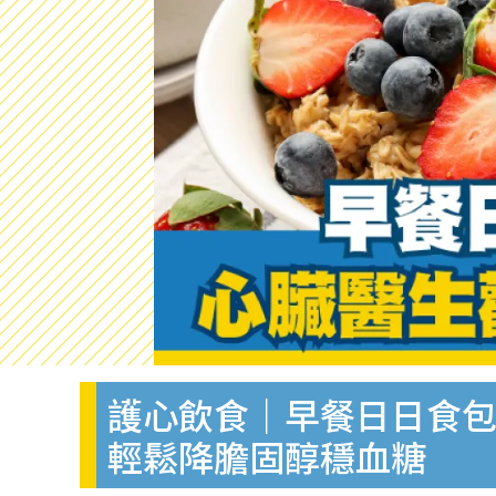
護心飲食｜早餐日日食包
輕鬆降膽固醇穩血糖