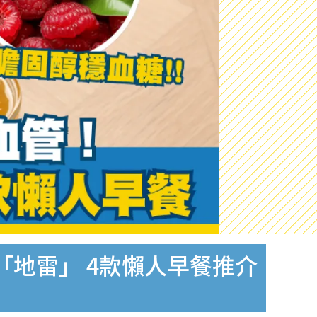
地雷」 4款懶人早餐推介