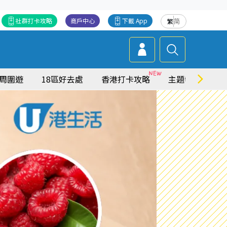
社群打卡攻略
商戶中心
下載 App
繁
简
周圍遊
18區好去處
香港打卡攻略
主題特集