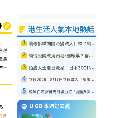
港生活人氣本地熱話
1
血
裝修拆鐵閘隨時變賊人目標？網民揭2大關鍵用途：裝新式等於白裝？附新舊鐵閘分別
各種
2
網傳公院改用內地/副廠藥？醫生拆解正副廠分別 揭4類人換藥隨時出事
及身
3
生一
怕蟲人士夏日救星！日本3COINS爆紅驅蟲神器$45起 1招「全程免觸碰」輕鬆搞定小強
4
立秋2026｜8月7日立秋進入「多事之秋」 3件事唔做得！專家教6招開運 清枱頭／銀包納氣接好運
5
颱風白海豚料周日襲浙江！經歷5次「眼牆置換」極罕見 成登陸內地最長途颱風
U GO 本週好去處
以及
的食