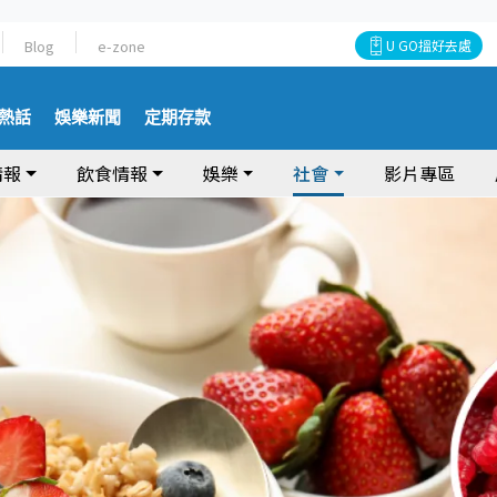
Blog
e-zone
U GO搵好去處
熱話
娛樂新聞
定期存款
情報
飲食情報
娛樂
社會
影片專區