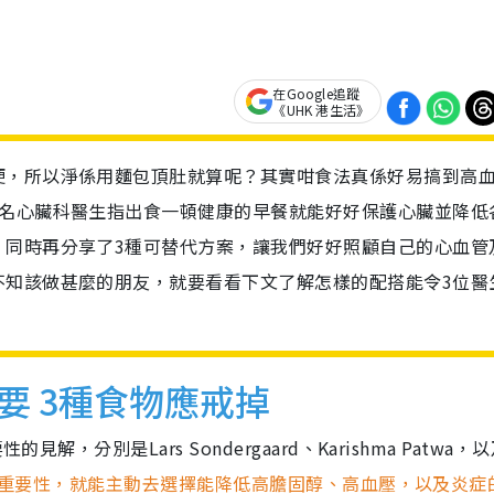
在Google追蹤
《UHK 港生活》
便，所以淨係用麵包頂肚就算呢？其實咁食法真係好易搞到高
3名心臟科醫生指出食一頓健康的早餐就能好好保護心臟並降低
，同時再分享了3種可替代方案，讓我們好好照顧自己的心血管
不知該做甚麼的朋友，就要看看下文了解怎樣的配搭能令3位醫
要 3種食物應戒掉
，分別是Lars Sondergaard、Karishma Patwa，
重要性，就能主動去選擇能降低高膽固醇、高血壓，以及炎症