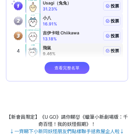
【新會員限定】《U GO》請你睇👹《蠟筆小新劇場版：千
奇百怪！我的妖怪假期》！
↓一齊睇下小新同妖怪朋友們點樣聯手拯救屋企人啦↓