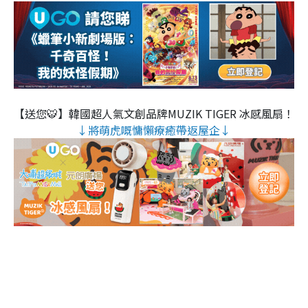
【送您🐯】韓國超人氣文創品牌MUZIK TIGER 冰感風扇！
↓將萌虎嘅慵懶療癒帶返屋企↓