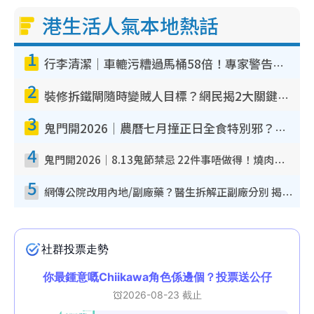
港生活人氣本地熱話
1
行李清潔｜車轆污糟過馬桶58倍！專家警告忌用酒精抹 教1招免污手除菌
2
裝修拆鐵閘隨時變賊人目標？網民揭2大關鍵用途：裝新式等於白裝？附新舊鐵閘分別
3
鬼門開2026｜農曆七月撞正日全食特別邪？專家警告切忌做一事！揭4大禁忌+2招保平安
4
鬼門開2026｜8.13鬼節禁忌 22件事唔做得！燒肉、刺身要少食？半夜勿吹口哨/打呢個電話
5
網傳公院改用內地/副廠藥？醫生拆解正副廠分別 揭4類人換藥隨時出事