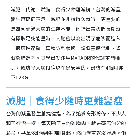
減肥｜代謝｜燃脂｜食得少仲難減磅！台灣的減重
醫生蕭捷健表示，減肥並非撐得久就行，更重要的
是如何騙過大腦的生存本能，他指出當我們長期沒
有攝取足夠能量時，大腦會以為出現了危險而進入
「適應性產熱」這種防禦狀態，調低基礎代謝，降
低燃脂效率。其學員就運用MATADR的代謝重開機
制，成功令大腦相信現在是安全的，最終在4個月瘦
下12KG。
減肥｜食得少隨時更難變瘦
台灣的減重醫生蕭捷健指，為了追求身形線條，不少人
和苦行僧一樣，每天除了白灼雞胸肉，就是毫無油分的
蔬菜，甚至依賴藥物抑制食慾，然而體重就沒輕過。他