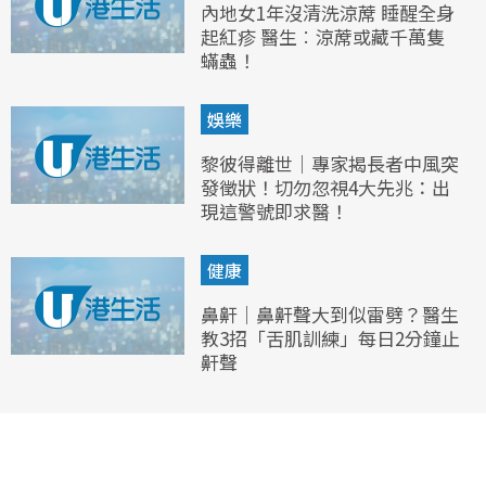
內地女1年沒清洗涼蓆 睡醒全身
起紅疹 醫生︰涼蓆或藏千萬隻
蟎蟲！
娛樂
黎彼得離世｜專家揭長者中風突
發徵狀！切勿忽視4大先兆：出
現這警號即求醫！
健康
鼻鼾｜鼻鼾聲大到似雷劈？醫生
教3招「舌肌訓練」每日2分鐘止
鼾聲