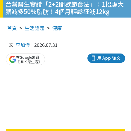
台灣醫生實證「2+2間歇節食法」：1招騙大
腦減多50%脂肪！4個月輕鬆狂減12kg
首頁
生活話題
健康
文:
李加傑
2026.07.31
在Google追蹤
用 App 睇文
《UHK 港生活》