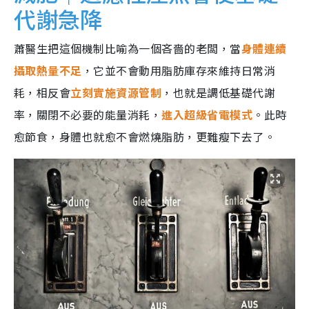
代謝急降
蕭醫生把這個機制比喻為一個吝嗇的老闆，當
身體連續
攝取熱量不足
，它並不會動用脂肪庫存來維持日常消
耗，相反會
立刻實施資源管制
，也就是調低基礎代謝
率，關閉不必要的能量消耗，
進入超級省電模式
。此時
愈節食，身體也就愈不會燃燒脂肪，更難瘦下去了。