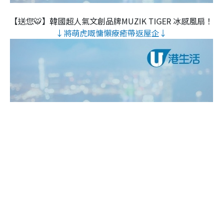
【送您🐯】韓國超人氣文創品牌MUZIK TIGER 冰感風扇！
↓將萌虎嘅慵懶療癒帶返屋企↓