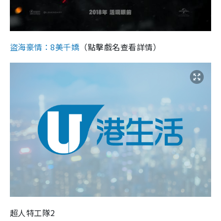
盜海豪情：8美千嬌
（點擊戲名查看詳情）
超人特工隊2