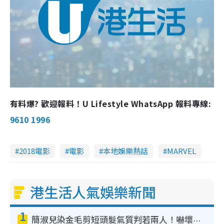
有料爆? 歡迎報料！U Lifestyle WhatsApp 報料專線:
9610 1996
2018電影
電影
本地娛樂熱話
MARVEL
港生活人氣娛樂新聞
1
簡淑兒染金毛剪短頭髮氣質判若兩人！嚇壞老公麥大力都認唔出：「你做咩事？」