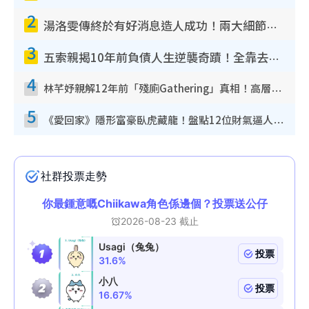
2
湯洛雯傳終於有好消息造人成功！兩大細節曝孕味極濃惹猜測：大肚婆先會咁！
3
五索親揭10年前負債人生逆襲奇蹟！全靠去一地方轉運後即遇上馬先生
4
林芊妤親解12年前「殘廁Gathering」真相！高層解約一句話重創尊嚴至今拒返TVB
5
《愛回家》隱形富豪臥虎藏龍！盤點12位財氣逼人的有錢藝人：呢位靚女3億身家唔憂做