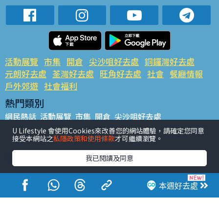
活動展覽
市集
開倉
尖沙咀好去處
銅鑼灣好去處
元朗好去處
荃灣好去處
旺角好去處
社會
餐廳情報
戶外郊遊
社會福利
熱門類別
網民熱話
活動展覽
市集
開倉
尖沙咀好去處
銅鑼灣好去處
元朗好去處
荃灣好去處
旺角好去處
社會
U Lifestyle 會使用Cookies來改善您的網站體驗，請確定您同意
接受本網站之
私隱政策和使用條款
才可繼續瀏覽。
餐廳情報
戶外郊遊
熱門標籤
我已閱讀及同意
#UGO搵好去處
#人氣活動推介
#美食社群熱話
#親子玩樂好去處
#ULifestyle應用程式
#限時搶
本週好去處
#UJetso禮物放送
#ULifestyle商戶中心
#著數
#網絡熱話
香港經濟日報版權所有©2026