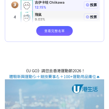
《U GO》請您去香港運動節2026！
體驗新興運動💦＋競技賽事💪＋100+運動用品攤位🔥