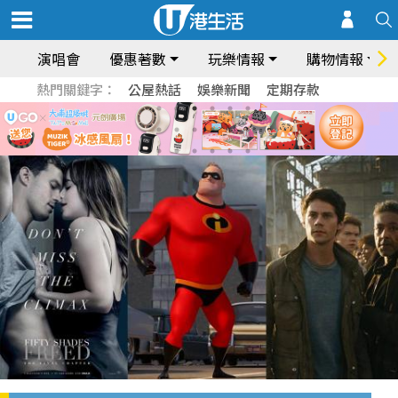
演唱會
優惠著數
玩樂情報
購物情報
熱門關鍵字：
公屋熱話
娛樂新聞
定期存款