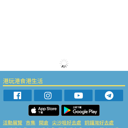
港玩港食港生活
活動展覽
市集
開倉
尖沙咀好去處
銅鑼灣好去處