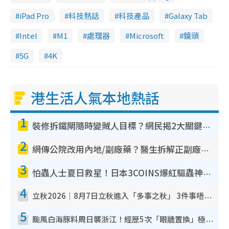
iPad Pro
科技熱話
科技產品
Galaxy Tab
Intel
M1
處理器
Microsoft
鏡頭
5G
4K
港生活人氣本地熱話
1
裝修拆鐵閘隨時變賊人目標？網民揭2大關鍵用途：裝新式等於白裝？附新舊鐵閘分別
2
網傳公院改用內地/副廠藥？醫生拆解正副廠分別 揭4類人換藥隨時出事
3
怕蟲人士夏日救星！日本3COINS爆紅驅蟲神器$45起 1招「全程免觸碰」輕鬆搞定小強
4
立秋2026｜8月7日立秋進入「多事之秋」 3件事唔做得！專家教6招開運 清枱頭／銀包納氣接好運
5
颱風白海豚料周日襲浙江！經歷5次「眼牆置換」極罕見 成登陸內地最長途颱風