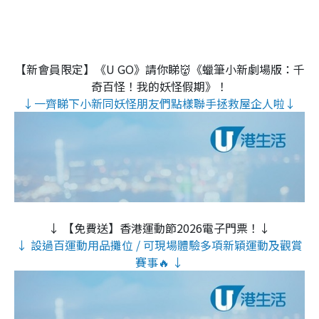
【新會員限定】《U GO》請你睇👹《蠟筆小新劇場版：千
奇百怪！我的妖怪假期》！
↓一齊睇下小新同妖怪朋友們點樣聯手拯救屋企人啦↓
↓ 【免費送】香港運動節2026電子門票！↓
↓ 設過百運動用品攤位 / 可現場體驗多項新穎運動及觀賞
賽事🔥 ↓