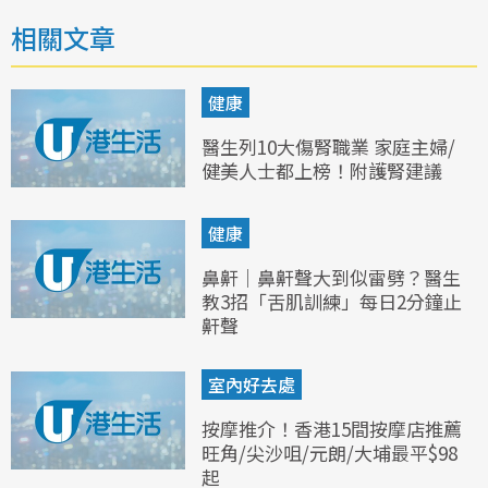
相關文章
健康
醫生列10大傷腎職業 家庭主婦/
健美人士都上榜！附護腎建議
健康
鼻鼾｜鼻鼾聲大到似雷劈？醫生
教3招「舌肌訓練」每日2分鐘止
鼾聲
室內好去處
按摩推介！香港15間按摩店推薦
旺角/尖沙咀/元朗/大埔最平$98
起