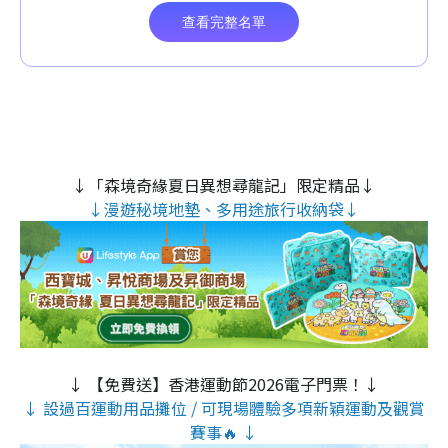
↓「森境奇緣夏日異想尋龍記」限定精品↓
↓漫遊秘境地墊、多用途旅行收納袋↓
↓ 【免費送】香港運動節2026電子門票！↓
↓ 設過百運動用品攤位 / 可現場體驗多項新穎運動及觀賞
賽事🔥 ↓