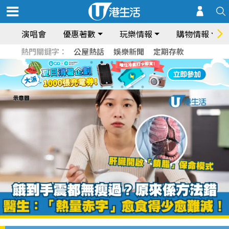
演唱會
優惠著數
玩樂情報
購物情報
熱門關鍵字：
公屋熱話
娛樂新聞
定期存款