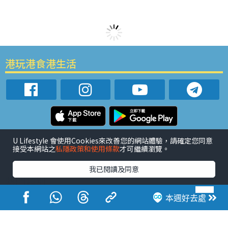
港玩港食港生活
活動展覽
市集
開倉
尖沙咀好去處
銅鑼灣好去處
U Lifestyle 會使用Cookies來改善您的網站體驗，請確定您同意
接受本網站之
私隱政策和使用條款
才可繼續瀏覽。
元朗好去處
荃灣好去處
旺角好去處
社會
餐廳情報
戶外郊遊
社會福利
我已閱讀及同意
熱門類別
網民熱話
活動展覽
市集
開倉
尖沙咀好去處
本週好去處
銅鑼灣好去處
元朗好去處
荃灣好去處
旺角好去處
社會
餐廳情報
戶外郊遊