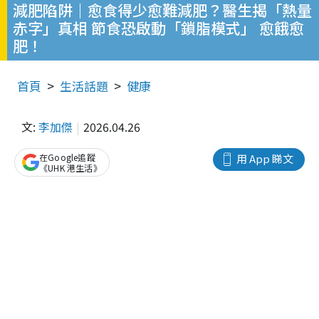
減肥陷阱｜愈食得少愈難減肥？醫生揭「熱量
赤字」真相 節食恐啟動「鎖脂模式」 愈餓愈
肥！
首頁
生活話題
健康
文:
李加傑
2026.04.26
在Google追蹤
用 App 睇文
《UHK 港生活》