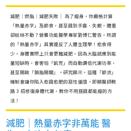
減肥｜燃脂｜減肥失敗｜ 為了瘦身，你嚴格計算
「熱量赤字」及節食，甚至餓到手震、失眠，體重
卻紋絲不動？營養功能醫學專家劉博仁警告，所謂
的「熱量赤字」其實違反了人體生理學！愈食得
少，身體實際上只會更難減肥，因為大腦感應到能
量短缺時，會害怕「飢荒」而自動調低代謝功率，
甚至開啟「鎖脂開關」。研究顯示，這種「節流」
機制會讓你陷入愈餓愈肥的惡性循環。即睇醫師教
路 3 招修復身體代謝，教你不用捱餓都能瘦的方
法！
減肥｜熱量赤字非萬能 醫