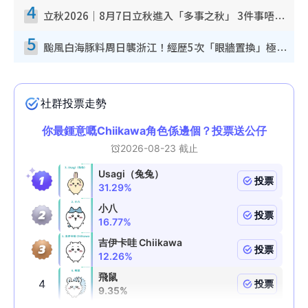
4
立秋2026｜8月7日立秋進入「多事之秋」 3件事唔做得！專家教6招開運 清枱頭／銀包納氣接好運
5
颱風白海豚料周日襲浙江！經歷5次「眼牆置換」極罕見 成登陸內地最長途颱風