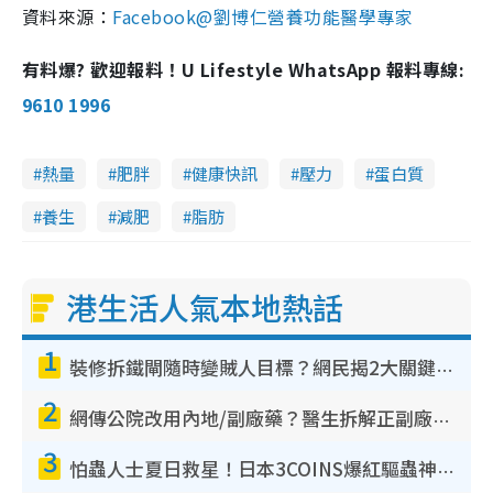
資料來源：
Facebook@劉博仁營養功能醫學專家
有料爆? 歡迎報料！U Lifestyle WhatsApp 報料專線:
9610 1996
熱量
肥胖
健康快訊
壓力
蛋白質
養生
減肥
脂肪
港生活人氣本地熱話
1
裝修拆鐵閘隨時變賊人目標？網民揭2大關鍵用途：裝新式等於白裝？附新舊鐵閘分別
2
網傳公院改用內地/副廠藥？醫生拆解正副廠分別 揭4類人換藥隨時出事
3
怕蟲人士夏日救星！日本3COINS爆紅驅蟲神器$45起 1招「全程免觸碰」輕鬆搞定小強