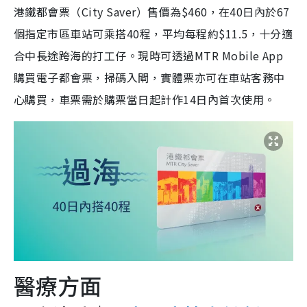
港鐵都會票（City Saver）售價為$460，在40日內於67
個指定市區車站可乘搭40程，平均每程約$11.5，十分適
合中長途跨海的打工仔。現時可透過MTR Mobile App
購買電子都會票，掃碼入閘，實體票亦可在車站客務中
心購買，車票需於購票當日起計作14日內首次使用。
醫療方面