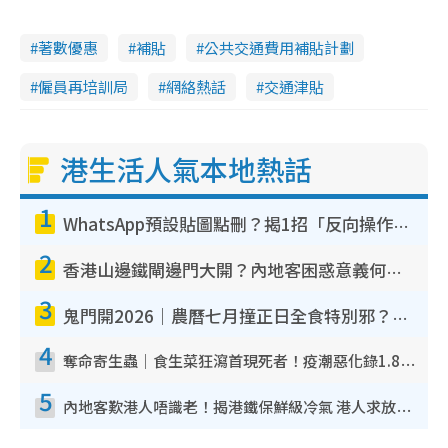
著數優惠
補貼
公共交通費用補貼計劃
僱員再培訓局
網絡熱話
交通津貼
港生活人氣本地熱話
1
WhatsApp預設貼圖點刪？揭1招「反向操作」還原簡潔介面 附3步實測教學
2
香港山邊鐵閘邊門大開？內地客困惑意義何在！網民神回覆：呢種叫法理性防禦
3
鬼門開2026｜農曆七月撞正日全食特別邪？專家警告切忌做一事！揭4大禁忌+2招保平安
4
奪命寄生蟲｜食生菜狂瀉首現死者！疫潮惡化錄1.8萬宗病例 揭洗菜3大謬誤
5
內地客歎港人唔識老！揭港鐵保鮮級冷氣 港人求放過：咪投訴