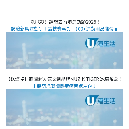
《U GO》請您去香港運動節2026！
體驗新興運動💦＋競技賽事💪＋100+運動用品攤位🔥
【送您🐯】韓國超人氣文創品牌MUZIK TIGER 冰感風扇！
↓將萌虎嘅慵懶療癒帶返屋企↓