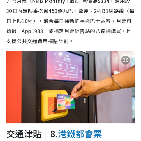
九巴月票（KMB Monthly Pass）售價為$834，適用於
30日內無限乘搭逾450條九巴、龍運、2程B1線路線（每
日上限10程），適合每日通勤的長途巴士乘客。月票可
透過「App1933」或指定月票銷售站的八達通購買，且
支援公共交通費用補貼計劃。
交通津貼｜8.
港鐵都會票