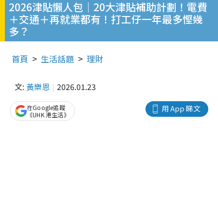
2026津貼懶人包｜20大津貼補助計劃！電費
＋交通＋再就業都有！打工仔一年最多慳幾
多？
首頁
生活話題
理財
文:
黃樂恩
2026.01.23
在Google追蹤
用 App 睇文
《UHK 港生活》