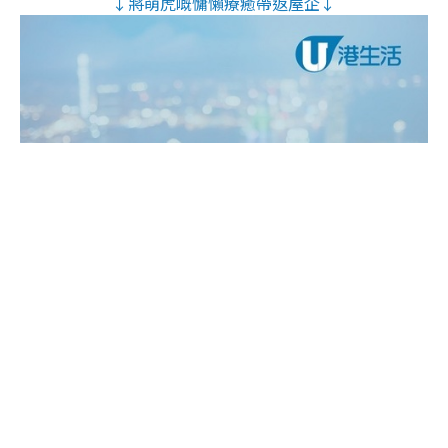
↓將萌虎嘅慵懶療癒帶返屋企↓