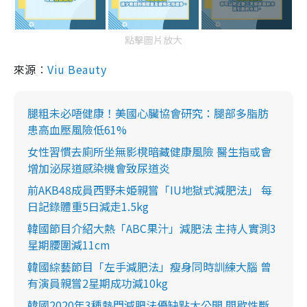
點擊圖片放大
來源︰
Viu Beauty
腿粗未必唔健康！美國心臟協會研究：腿部多脂肪
患高血壓風險低61%
女性習慣去廁所坐無影櫈暗藏健康風險 醫生指或會
增加泌尿道感染機會致尿道炎
前AKB48成員西野未姫親嘗「IU地獄式減肥法」 每
日記錄體重5日減走1.5kg
韓國節目介紹大熱「ABC果汁」減肥法 主持人實測3
星期腰圍減11cm
韓國綜藝節目「左手減肥法」瘦身同時訓練大腦 曾
有演員親嘗2星期成功減10kg
韓國2020年3種熱門減肥法優缺點大公開 間歇性斷