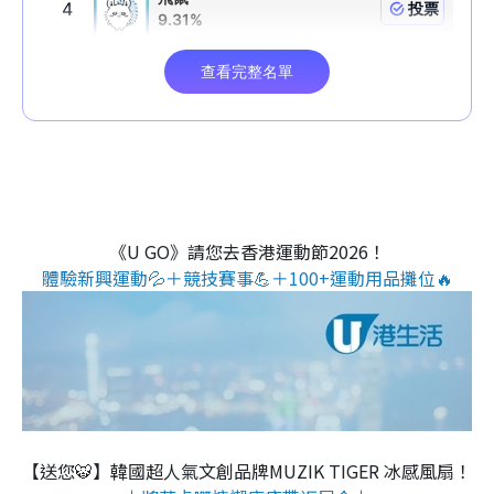
《U GO》請您去香港運動節2026！
體驗新興運動💦＋競技賽事💪＋100+運動用品攤位🔥
【送您🐯】韓國超人氣文創品牌MUZIK TIGER 冰感風扇！