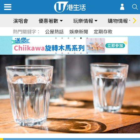
演唱會
優惠著數
玩樂情報
購物情報
熱門關鍵字：
公屋熱話
娛樂新聞
定期存款