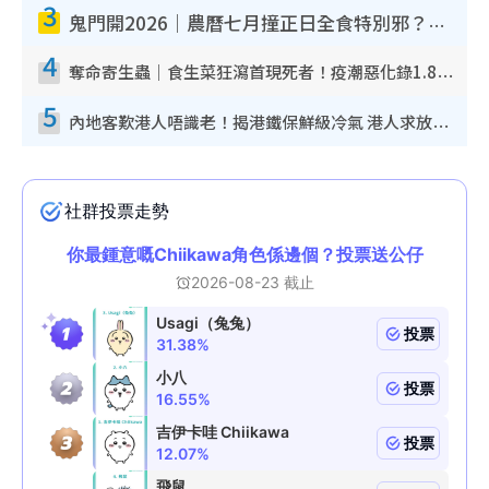
3
鬼門開2026｜農曆七月撞正日全食特別邪？專家警告切忌做一事！揭4大禁忌+2招保平安
4
奪命寄生蟲｜食生菜狂瀉首現死者！疫潮惡化錄1.8萬宗病例 揭洗菜3大謬誤
5
內地客歎港人唔識老！揭港鐵保鮮級冷氣 港人求放過：咪投訴