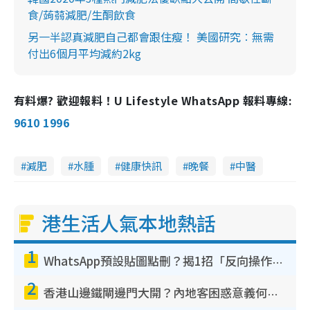
食/蒟蒻減肥/生酮飲食
另一半認真減肥自己都會跟住瘦！ 美國研究︰無需
付出6個月平均減約2kg
有料爆? 歡迎報料！U Lifestyle WhatsApp 報料專線:
9610 1996
減肥
水腫
健康快訊
晚餐
中醫
港生活人氣本地熱話
1
WhatsApp預設貼圖點刪？揭1招「反向操作」還原簡潔介面 附3步實測教學
2
香港山邊鐵閘邊門大開？內地客困惑意義何在！網民神回覆：呢種叫法理性防禦