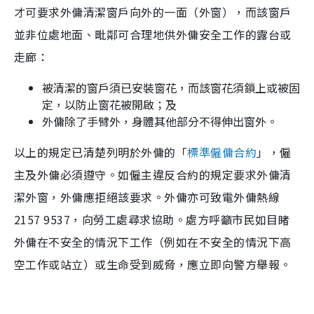
才可要求外傭清潔窗戶向外的一面（外窗），而該窗戶
並非位處地面、毗鄰可合理地供外傭安全工作的露台或
走廊：
被清潔的窗戶須已安裝窗花，而該窗花須鎖上或被固
定，以防止窗花被開啟；及
外傭除了手臂外，身體其他部分不得伸出窗外。
以上的規定已清楚列明於外傭的「
標準僱傭合約
」，僱
主及外傭必須遵守。如僱主違反合約的規定要求外傭清
潔外窗，外傭應拒絕該要求。外傭亦可致電外傭熱線
2157 9537，向勞工處尋求協助。處方呼籲市民如目睹
外傭在不安全的情況下工作（例如在不安全的情況下高
空工作或站立）或生命受到威脅，應立即向警方舉報。