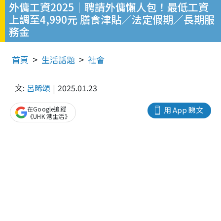
外傭工資2025｜聘請外傭懶人包！最低工資
上調至4,990元 膳食津貼／法定假期／長期服
務金
首頁
生活話題
社會
文:
呂晞頌
2025.01.23
在Google追蹤
用 App 睇文
《UHK 港生活》