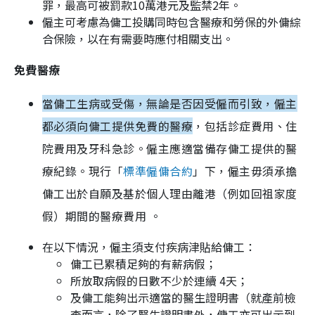
罪，最高可被罰款10萬港元及監禁2年。
僱主可考慮為傭工投購同時包含醫療和勞保的外傭綜
合保險，以在有需要時應付相關支出。
免費醫療
當傭工生病或受傷，無論是否因受僱而引致，僱主
都必須向傭工提供免費的醫療
，包括診症費用、住
院費用及牙科急診。僱主應適當備存傭工提供的醫
療紀錄。現行「
標準僱傭合約
」下，僱主毋須承擔
傭工出於自願及基於個人理由離港（例如回祖家度
假）期間的醫療費用 。
在以下情況，僱主須支付疾病津貼給傭工：
傭工已累積足夠的有薪病假；
所放取病假的日數不少於連續 4天；
及傭工能夠出示適當的醫生證明書（就產前檢
查而言，除了醫生證明書外，傭工亦可出示到