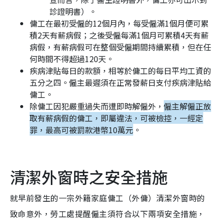
診證明書）。
傭工在最初受僱的12個月內，每受僱滿1個月便可累
積2天有薪病假；之後受僱每滿1個月可累積4天有薪
病假，有薪病假可在整個受僱期間持續累積，但在任
何時間不得超過120天。
疾病津貼每日的款額，相等於傭工的每日平均工資的
五分之四。僱主最遲須在正常發薪日支付疾病津貼給
傭工。
除傭工因犯嚴重過失而遭即時解僱外，
僱主解僱正放
取有薪病假的傭工，即屬違法，可被檢控，一經定
罪，最高可被罰款港幣10萬元
。
清潔外窗時之安全措施
就早前發生的一宗外籍家庭傭工（外傭）清潔外窗時的
致命意外，勞工處提醒僱主須符合以下兩項安全措施，