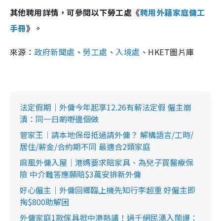
其他聘用詳情，可參閱以下勞工處《
聘用外籍家庭傭工
手冊
》。
來源：
政府新聞處
、
勞工處
、
入境處
、HKET圖片庫
法定假期｜外傭今年起享12.26有薪法定假 僱主崩
潰：同一日啲嘢邊個做
管家王︱請本地保母抵過請外傭？ 解構語言/工時/
居住/薪金/合約期不同 最適合2類家庭
麻風外傭入屋｜港媽要求賠家具、為兒子買醫療保
險 中介難答應願賠$3萬安排新外傭
好心僱主｜外傭回鄉臨上機先知行李超重 好僱主即
掏$800助解困
外傭家庭1款傢具掀中港熱議！過千網民湧入鬧爆：