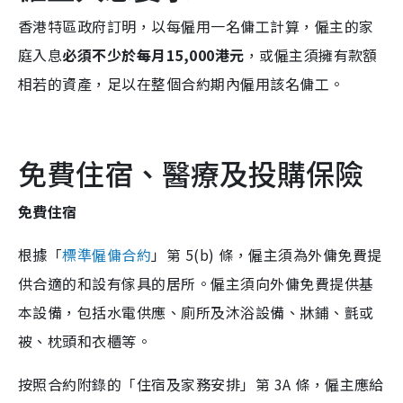
香港特區政府訂明，以每僱用一名傭工計算，僱主的家
庭入息
必須不少於每月15,000港元
，或僱主須擁有款額
相若的資產，足以在整個合約期內僱用該名傭工。
免費住宿、醫療及投購保險
免費住宿
根據「
標準僱傭合約
」第 5(b) 條，僱主須為外傭免費提
供合適的和設有傢具的居所。僱主須向外傭免費提供基
本設備，包括水電供應、廁所及沐浴設備、牀鋪、氈或
被、枕頭和衣櫃等。
按照合約附錄的「住宿及家務安排」第 3A 條，僱主應給