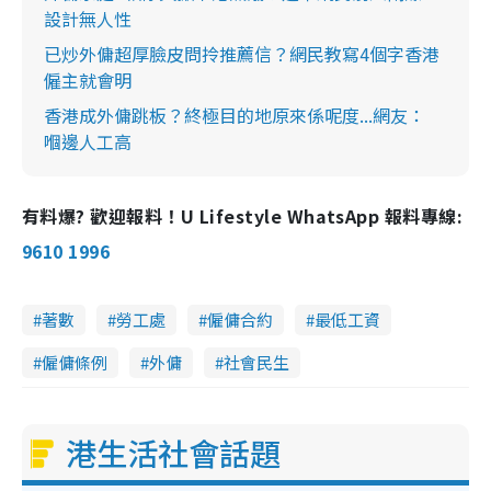
設計無人性
已炒外傭超厚臉皮問拎推薦信？網民教寫4個字香港
僱主就會明
香港成外傭跳板？終極目的地原來係呢度...網友：
嗰邊人工高
有料爆? 歡迎報料！U Lifestyle WhatsApp 報料專線:
9610 1996
著數
勞工處
僱傭合約
最低工資
僱傭條例
外傭
社會民生
港生活社會話題