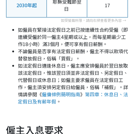
耶穌受難節翌
2030年起
17
日
如僱員在緊接法定假日之前已按連續性合約受僱（即
連續受僱於同一僱主4星期或以上，而每星期最少工
作18小時）滿3個月，便可享有假日薪酬。
不論僱員是否享有法定假日薪酬，僱主不得以款項代
替發放假日，俗稱「買假」。
如法定假日適逢休息日，僱主應安排僱員於翌日放取
該法定假日，惟該翌日須並非法定假日、另定假日、
代替假日或休息日；如僱主要求僱員在法定假日工
作，僱主須安排另定假日給僱員，俗稱「補假」。詳
情請參閱《
僱傭條例簡明指南
》
第四章：休息日、法
定假日及有薪年假
。
僱主入息要求