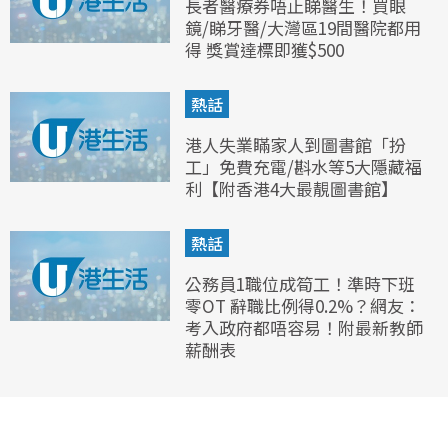
長者醫療券唔止睇醫生！買眼
鏡/睇牙醫/大灣區19間醫院都用
得 獎賞達標即獲$500
熱話
港人失業瞞家人到圖書館「扮
工」免費充電/斟水等5大隱藏福
利【附香港4大最靚圖書館】
熱話
公務員1職位成筍工！準時下班
零OT 辭職比例得0.2%？網友：
考入政府都唔容易！附最新教師
薪酬表