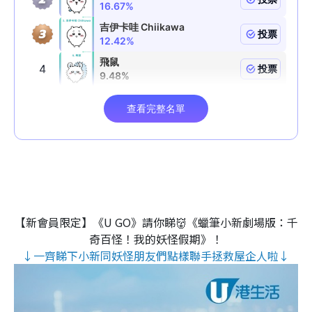
【新會員限定】《U GO》請你睇👹《蠟筆小新劇場版：千
奇百怪！我的妖怪假期》！
↓一齊睇下小新同妖怪朋友們點樣聯手拯救屋企人啦↓