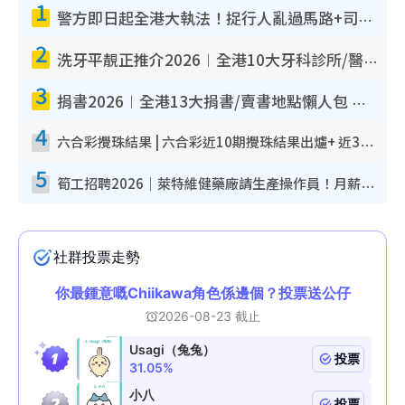
1
警方即日起全港大執法！捉行人亂過馬路+司機不專注駕駛！亂過馬路罰$2000
2
洗牙平靚正推介2026︱全港10大牙科診所/醫院懶人包 夜診至8點/鎮靜潔牙/醫療券適用
3
捐書2026︱全港13大捐書/賣書地點懶人包 二手課本最高$150＋舊書換免費咖啡/戲票
4
六合彩攪珠結果 | 六合彩近10期攪珠結果出爐+ 近30期最旺熱門中獎號碼
5
筍工招聘2026｜萊特維健藥廠請生產操作員！月薪高達$1.7萬 冷氣廠房/五天工作/保證雙糧