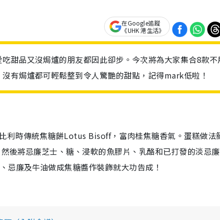
在Google追蹤
《UHK 港生活》
愛吃甜品又沒焗爐的朋友都因此卻步。今次將為大家集合8款不
沒有焗爐都可輕鬆整到令人驚艷的甜點，記得mark低啦！
比利時傳統焦糖餅
Lotus Bisoff
，
富肉桂焦糖香氣。
蛋糕做法
。然後將
忌廉芝士、糖、浸軟的魚膠片、乳酪和已打發的淡忌廉
、忌廉及牛油做成焦糖醬作裝飾就大功告成！