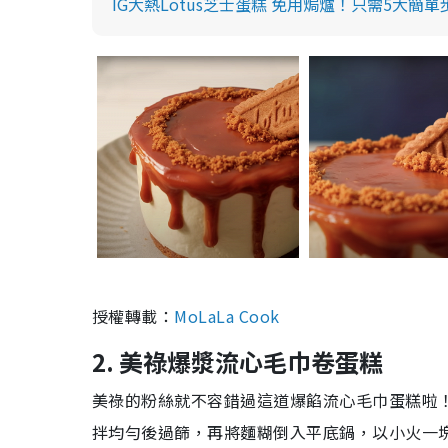
IG大熱Lotus芝士蛋糕 免用焗爐！只需5大簡
授權轉載：
MoLaLa Cook
2. 美祿爆漿流心毛巾卷蛋糕
美祿的粉絲就不容錯過這道爆餡流心毛巾蛋糕啦
拌均勻後過篩，再將麵糊倒入平底鍋，以小火一