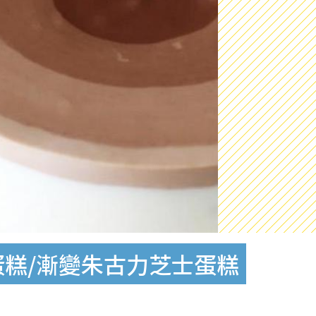
蛋糕/漸變朱古力芝士蛋糕