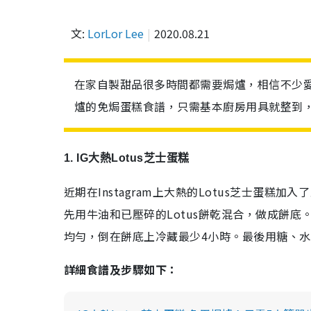
文:
LorLor Lee
2020.08.21
在家自製甜品很多時間都需要焗爐，相信不少
爐的免焗蛋糕食譜，只需基本廚房用具就整到，
1. IG大熱Lotus芝士蛋糕
近期在Instagram上大熱的Lotus芝士蛋糕
加入了
先用牛油和已壓碎的
Lotus
餅乾混合，做成餅底
均勻，倒在餅底上冷藏最少4小時。
最後用糖、水
詳細食譜及步驟如下：