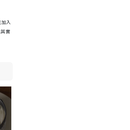
乾加入
雜其實