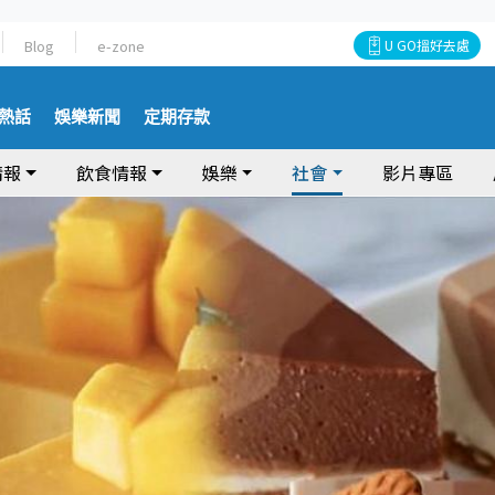
Blog
e-zone
U GO搵好去處
熱話
娛樂新聞
定期存款
情報
飲食情報
娛樂
社會
影片專區