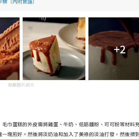
單步驟（內附食譜）
+2
點擊圖片放大
！毛巾蛋糕的外皮需將雞蛋、牛奶、低筋麵粉、可可粉等材料
塊一塊煎好。然後將淡奶油和加入了美祿的淡油打發，然後擠