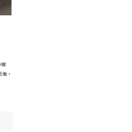
檸檬
紙後，