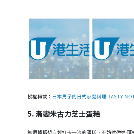
授權轉載：
日本男子的日式家庭料理 TASTY NO
5. 漸變朱古力芝士蛋糕
無焗爐都想自製打卡一流的蛋糕？不妨試做這個