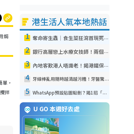
港生活人氣本地熱話
1
用焗
奪命寄生蟲｜食生菜狂瀉首現死者！疫潮惡化錄1.8萬宗病例 揭洗菜3大謬誤
2
銀行高層戀上水療女技師！兩個月借128萬驚覺「沉船」沉落火海 揭背後疑似邪教操控賣淫
3
內地客歎港人唔識老！揭港鐵保鮮級冷氣 港人求放過：咪投訴
4
牙線棒亂用隨時越清越污糟！牙醫驚揭盲目過戶細菌恐致蛀牙：呢種先係日常真保養
簡單，
5
攪拌
WhatsApp預設貼圖點刪？揭1招「反向操作」還原簡潔介面 附3步實測教學
U GO 本週好去處