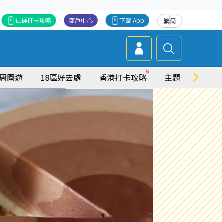
社群打卡攻略
商戶中心
下載 App
繁
简
周圍遊
18區好去處
香港打卡攻略
主題特集