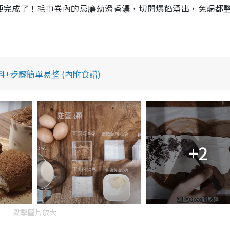
便完成了！毛巾卷內的忌廉幼滑香濃，切開爆餡湧出，免焗都
+步驟簡單易整 (內附食譜)
+2
點擊圖片放大