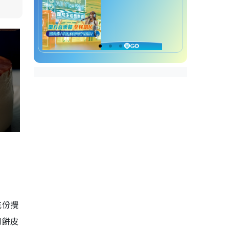
充份攪
到餅皮