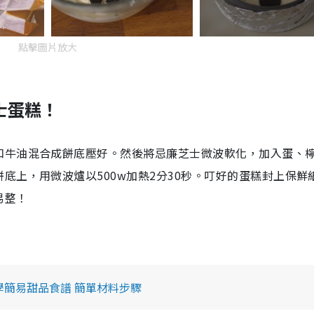
點擊圖片放大
芝士蛋糕！
和牛油混合成餅底壓好。然後將忌廉芝士微波軟化，加入蛋、
底上，用微波爐以500w加熱2分30秒。叮好的蛋糕封上保鮮
易整！
學簡易甜品食譜 簡單材料步驟