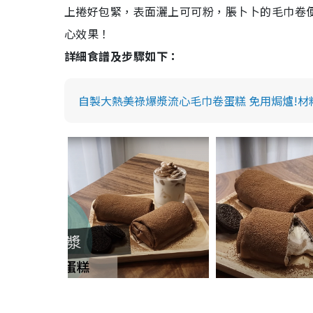
上捲好包緊，表面灑上可可粉，脹卜卜的毛巾卷
心效果！
詳細食譜及步驟如下：
自製大熱美祿爆漿流心毛巾卷蛋糕 免用焗爐!材料