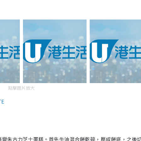
點擊圖片放大
TE
漸變朱古力芝士蛋糕。首先
牛油混合餅乾碎，壓成餅底，之後