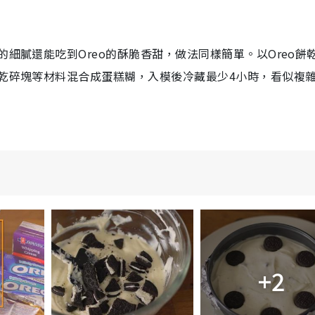
的細膩還能吃到Oreo的酥脆香甜，做法同樣簡單。以Oreo餅
餅乾碎塊等材料混合成蛋糕糊，入模後冷
藏最少4小時，看似複
+2