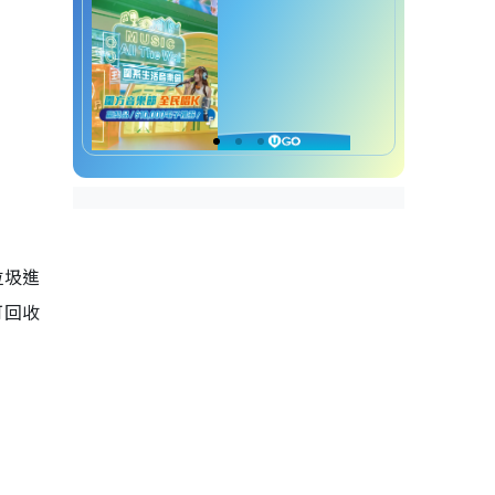
垃圾進
可回收