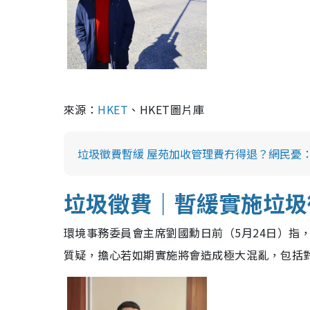
來源：
HKET
、HKET圖片庫
垃圾徵費暫緩 屋苑加收管理費冇得退？網民憂
垃圾徵費｜
暫緩
實施
垃圾
環境事務委員會主席劉國勳日前（5月24日）指
質疑，擔心若如期實施將會造成極大混亂，包括