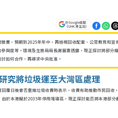
在Google追蹤
《UHK 港生活》
徵費，預期到2025年年中，再檢視回收配套、公眾教育和宣
的參與度等。環境及生態局局長謝展寰透露，現正探討將部分
商討如何合作，再尋求中央批准。
研究將垃圾運至大灣區處理
寰回覆日後會否重推垃圾收費時表示，收費有助推動市民回收
由於本港擬於2035年停用堆填區，現正探討能否將本港部分