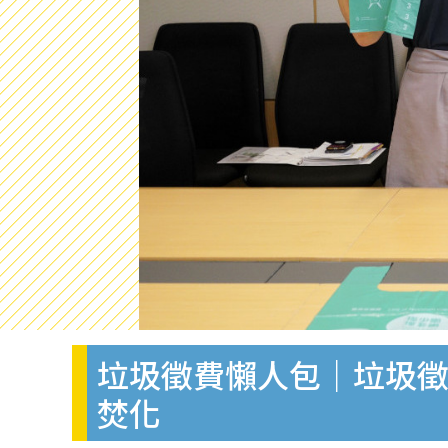
垃圾徵費懶人包｜垃圾徵
焚化