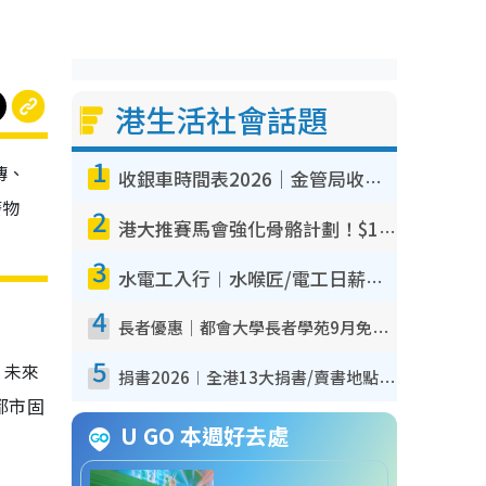
港生活社會話題
1
傳、
收銀車時間表2026｜金管局收銀車8-10月出沒地點+時間！無須手續費！硬幣免費轉現鈔或增值至八達通
廢物
2
港大推賽馬會強化骨骼計劃！$100骨質密度X光檢查 完成免費運動訓練送超市禮券！附參加資格
3
水電工入行︱水喉匠/電工日薪可達$1,600 鐵飯碗職業難被AI取代！附薪酬參考＋入行考牌途徑
4
長者優惠｜都會大學長者學苑9月免費課程！多媒體/微電影創作/網絡安全 附報名方法教學
5
，未來
捐書2026︱全港13大捐書/賣書地點懶人包 二手課本最高$150＋舊書換免費咖啡/戲票
都市固
U GO 本週好去處