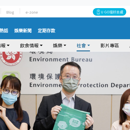
Blog
e-zone
U GO搵好去處
熱話
娛樂新聞
定期存款
情報
飲食情報
娛樂
社會
影片專區