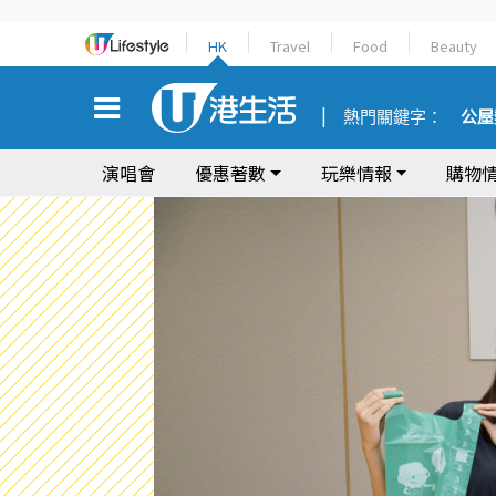
HK
Travel
Food
Beauty
熱門關鍵字：
公屋
演唱會
優惠著數
玩樂情報
購物