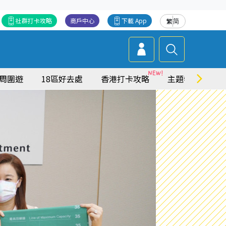
社群打卡攻略
商戶中心
下載 App
繁
简
周圍遊
18區好去處
香港打卡攻略
主題特集