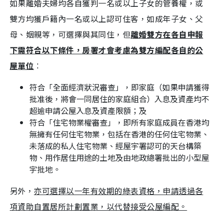
如果離婚夫婦均各自獲判一名或以上子女的管養權，或
雙方均獲戶籍內一名或以上認可住客，如成年子女、父
母、姻親等，可選擇與其同住，但
離婚雙方在各自申報
下需符合以下條件，房署才會考慮為雙方編配各自的公
屋單位
︰
符合「全面經濟狀況審查」，即家庭（如果申請獲得
批准後，將會一同居住的家庭組合）入息及資產均不
超逾申請公屋入息及資產限額；及
符合「住宅物業權審查」，即所有家庭成員在香港均
無擁有任何住宅物業，包括在香港的任何住宅物業、
未落成的私人住宅物業、經屋宇署認可的天台構築
物、用作居住用途的土地及由地政總署批出的小型屋
宇批地。
另外，
亦可選擇以一年有效期的綠表資格，申請透過各
項資助自置居所計劃置業，以代替接受公屋編配。