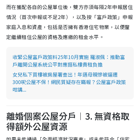
而在獲配各自的公屋單位後，雙方亦須每隔2年申報居住
情況（首次申報或不足2年），以及按「富戶政策」申報
家庭入息和資產，包括是否擁有香港住宅物業，以便釐
定繼續租住公屋的資格及應繳的租金水平。
收緊公屋富戶政策料25年10月實施 羅淑佩：推動富
戶離開公屋系統公平對應捱私樓貴租負擔
女兒私下買樓被房屋署查出！年邁母親慘被逼遷
300呎公屋不保！網民質疑存在瞞報？公屋富戶政策
咁講...
離婚個案公屋分戶︱3. 無資格取
得額外公屋資源
如果未能通過「全面經濟狀況審查」或未能符合「住宅