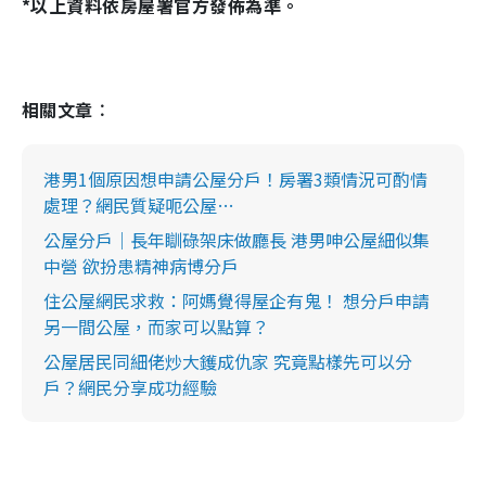
*以上資料依房屋署官方發佈為準。
相關文章︰
港男1個原因想申請公屋分戶！房署3類情況可酌情
處理？網民質疑呃公屋…
公屋分戶｜長年瞓碌架床做廳長 港男呻公屋細似集
中營 欲扮患精神病博分戶
住公屋網民求救：阿媽覺得屋企有鬼！ 想分戶申請
另一間公屋，而家可以點算？
公屋居民同細佬炒大鑊成仇家 究竟點樣先可以分
戶？網民分享成功經驗