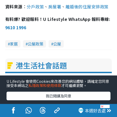
資料來源︰
分戶政策
、
房屋署
、
離婚後的住屋安排政策
有料爆? 歡迎報料！U Lifestyle WhatsApp 報料專線:
9610 1996
家居
公屋政策
公屋
港生活社會話題
1
港大推賽馬會強化骨骼計劃！$100骨質密度X光檢查 完成免費運動訓練送超市禮券！附參加資格
U Lifestyle 會使用Cookies來改善您的網站體驗，請確定您同意
接受本網站之
私隱政策和使用條款
才可繼續瀏覽。
2
長者優惠｜都會大學長者學苑9月免費課程！多媒體/微電影創作/網絡安全 附報名方法教學
我已閱讀及同意
3
洗牙平靚正推介2026︱全港10大牙科診所/醫院懶人包 夜診至8點/鎮靜潔牙/醫療券適用
本週好去處
4
警方即日起全港大執法！捉行人亂過馬路+司機不專注駕駛！亂過馬路罰$2000