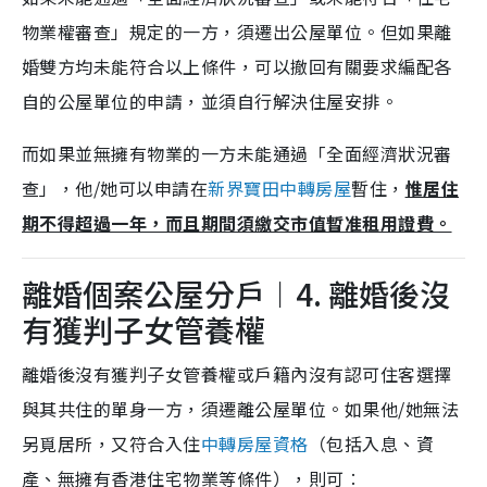
物業權審查」規定的一方，須遷出公屋單位。但如果離
婚雙方均未能符合以上條件，可以撤回有關要求編配各
自的公屋單位的申請，並須自行解決住屋安排。
而如果並無擁有物業的一方未能通過「全面經濟狀況審
查」，他/她可以申請在
新界寶田中轉房屋
暫住，
惟居住
期不得超過一年，而且期間須繳交市值暫准租用證費。
離婚個案公屋分戶︱4. 離婚後沒
有獲判子女管養權
離婚後沒有獲判子女管養權或戶籍內沒有認可住客選擇
與其共住的單身一方，須遷離公屋單位。如果他/她無法
另覓居所，又符合入住
中轉房屋資格
（包括入息、資
產、無擁有香港住宅物業等條件），則可︰